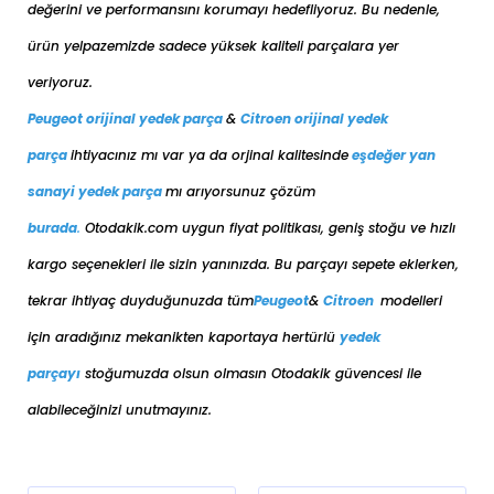
değerini ve performansını korumayı hedefliyoruz. Bu nedenle,
PEUGEOT
5008 2009-2016
DİZEL
1.6 BlueHDi
ürün yelpazemizde sadece yüksek kaliteli parçalara yer
PEUGEOT
5008 2009-2016
DİZEL
1.6 E-HDi
veriyoruz.
PEUGEOT
5008 2009-2016
DİZEL
1.6 HDi
Peugeot orijinal yedek parça
&
Citroen orijinal yedek
PEUGEOT
PARTNER 2008-2018
DİZEL
1.6 BlueHDi
PEUGEOT
PARTNER 2008-2018
DİZEL
1.6 HDi
parça
ihtiyacınız mı var ya da orjinal kalitesinde
eşdeğer
yan
sanayi yedek parça
mı arıyorsunuz çözüm
burada
.
Otodakik.com uygun fiyat politikası, geniş stoğu ve hızlı
kargo seçenekleri ile sizin yanınızda. Bu parçayı sepete eklerken,
tekrar ihtiyaç duyduğunuzda tüm
Peugeot
&
Citroen
modelleri
için aradığınız mekanikten kaportaya her
türlü
yedek
parçayı
stoğumuzda olsun olmasın Otodakik güvencesi ile
alabileceğinizi unutmayınız.