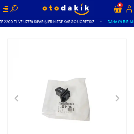
0
E 2200 TL VE ÜZERİ SİPARİŞLERİNİZDE KARGO ÜCRETSİZ
•
DAHA İYİ BİR AL