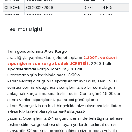
CITROEN
C3 2002-2009
DİZEL
1.4 HDi
CITROEN
C3 2002-2009
DİZEL
1.6 HDi
CITROEN
C3 2009-2015
BENZİN
1.2 VTi
Teslimat Bilgisi
CITROEN
C3 2009-2015
BENZİN
1.4
CITROEN
C3 2009-2015
BENZİN
1.4 VTi
CITROEN
C3 2009-2015
BENZİN
1.6
Tüm gönderilerimiz
Aras Kargo
CITROEN
C3 2009-2015
BENZİN
1.6 VTi
2.200TL ve üzeri
aracılığıyla yapılmaktadır,
Sepet toplamı
siparişlerinizde kargo bedeli ÜCRETSİZ.
2.200TL altı
CITROEN
C3 2009-2015
DİZEL
1.4 E-HDi
siparişlerinizde kargo ücreti 125,00TL'dir.
CITROEN
C3 2009-2015
DİZEL
1.4 HDi
Sitemizden
gün içerisinde saat 15:00'a
vermiş olduğunuz siparişleriniz
kadar
aynı gün, saat 15:00
CITROEN
C3 2009-2015
DİZEL
1.6 HDi
sonrası vermiş olduğunuz siparişleriniz ise bir sonraki gün
CITROEN
C3 PİCASSO 2009-2014
BENZİN
1.4
anlaşmalı kargo firmasına teslim edilir.
Cuma günü 15:00’dan
CITROEN
C3 PİCASSO 2009-2014
DİZEL
1.6 E-HDi
sonra verilen siparişleriniz pazartesi günü işleme
alınır. Siparişinizin en hızlı bir şekilde size ulaşması için lütfen
CITROEN
C3 PİCASSO 2009-2014
DİZEL
1.6 HDi
adres bilgilerinizi detaylı ve tarif ekleyerek
CITROEN
C4 2005-2010
BENZİN
1.4
yazınız. Siparişleriniz 2-4 iş günü içerisinde belirttiğiniz adrese
CITROEN
C4 2005-2010
BENZİN
1.6
teslim edilir.,
Kargo şubesi olmayan yerlerde teslimat süresi
uzayabilir. Gönderiniz gerçekleştiğinde size e-posta yolu ile
CITROEN
C4 2005-2010
BENZİN
2.0