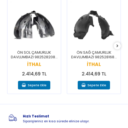
ÖN SOL ÇAMURLUK
ÖN SAĞ ÇAMURLUK
DAVLUMBAZI 9825282080
DAVLUMBAZI 9825281680
/ 3008 5008 16-20
/ 3008 5008 16-20
İTHAL
İTHAL
2.414,69 TL
2.414,69 TL
Sepete Ekle
Sepete Ekle
Hızlı Teslimat
Siparişleriniz en kısa sürede elinize ulaşır.