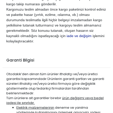
kargo takip numarası gönderilir.
CITROEN
C4 2005-2010
DİZEL
1.6 HDi
Kargonuzu teslim almadan önce kargo paketinizi kontrol ediniz
CITROEN
C4 2005-2010
DİZEL
2.0
ve pakette hasar (yırtık, ezilme, ıslanma, vb.) olması
durumunda teslimatla ilgili hiçbir belgeyi imzalamadan kargo
CITROEN
C4 PİCASSO 2007-2012
BENZİN
1.6 THP Turbo
yetkilisine tutanak tutturmanız ve kargoyu teslim almamanız
CITROEN
C4 PİCASSO 2007-2012
DİZEL
1.6 E-HDi
gerekmektedir. Söz konusu tutanak, oluşan hasarın siz
CITROEN
C4 PİCASSO 2007-2012
DİZEL
1.6 HDi
kaynaklı olmadığını ispatlayacağı için
iade ve değişim
işlemini
kolaylaştıracaktır.
CITROEN
C4 PİCASSO 2007-2012
DİZEL
2.0 HDi
CITROEN
XSARA PİCASSO 2001-2006
BENZİN
1.6
CITROEN
XSARA PİCASSO 2001-2006
BENZİN
1.8
Garanti Bilgisi
CITROEN
XSARA PİCASSO 2001-2006
BENZİN
2.0
CITROEN
XSARA PİCASSO 2001-2006
DİZEL
1.6
Otodakik’den alınan tüm ürünler ithalatçı ve/veya üretici
CITROEN
XSARA PİCASSO 2001-2006
DİZEL
2.0
garantisi kapsamındadır.Ürünlerin garanti şartları ve garanti
süreleri ithalatçı ve/veya üretici firmaya göre değişiklik
PEUGEOT
206 1999-2011
BENZİN
1.4
göstermekte olup tedarikçi firmalardan tarafından
PEUGEOT
206 1999-2011
BENZİN
1.6
belirlenmektedir.
Tüm ürünlere ait garantiler birebir
ürün değişimi veya bedel
PEUGEOT
206 1999-2011
BENZİN
2.0
iadesi ile sınırlıdır.
PEUGEOT
206 1999-2011
DİZEL
1.4 HDi
Elektrik malzemelerinin
deneme ve yanılma
PEUGEOT
yöntemiyle kullanılmasını önlemek amacıyla, iadesi
206 1999-2011
DİZEL
1.6 HDi