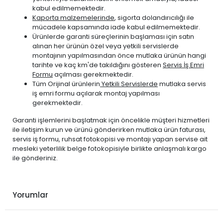
kabul edilmemektedir.
PEUGEOT
206 1999-2011
DİZEL
1.9
Kaporta malzemelerinde
, sigorta dolandırıcılığı ile
PEUGEOT
206 1999-2011
DİZEL
2.0 HDi
mücadele kapsamında iade kabul edilmemektedir.
Ürünlerde garanti süreçlerinin başlaması için satın
PEUGEOT
207 2006-2010
BENZİN
1.4
alınan her ürünün özel veya yetkili servislerde
PEUGEOT
207 2006-2010
BENZİN
1.4 VTi
montajının yapılmasından önce mutlaka ürünün hangi
tarihte ve kaç km'de takıldığını gösteren
Servis İş Emri
PEUGEOT
207 2006-2010
BENZİN
1.6
Formu
açılması gerekmektedir.
PEUGEOT
207 2006-2010
BENZİN
1.6 THP Turbo
Tüm Orijinal ürünlerin
Yetkili Servislerde
mutlaka servis
iş emri formu açılarak montaj yapılması
PEUGEOT
207 2006-2010
BENZİN
1.6 VTi
gerekmektedir.
PEUGEOT
207 2006-2010
DİZEL
1.4 HDi
Garanti işlemlerini başlatmak için öncelikle müşteri hizmetleri
PEUGEOT
207 2006-2010
DİZEL
1.6 HDi
ile iletişim kurun ve ürünü gönderirken mutlaka ürün faturası,
PEUGEOT
207 2010-2012
BENZİN
1.4
servis iş formu, ruhsat fotokopisi ve montajı yapan servise ait
mesleki yeterlilik belge fotokopisiyle birlikte anlaşmalı kargo
PEUGEOT
207 2010-2012
BENZİN
1.4 VTi
ile gönderiniz.
PEUGEOT
207 2010-2012
BENZİN
1.6
PEUGEOT
207 2010-2012
BENZİN
1.6 VTi
PEUGEOT
207 2010-2012
DİZEL
1.4 HDi
Yorumlar
PEUGEOT
207 2010-2012
DİZEL
1.6 HDi
PEUGEOT
307 2001-2006
BENZİN
1.4