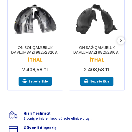
ÖN SOL ÇAMURLUK
ÖN SAĞ ÇAMURLUK
DAVLUMBAZI 9825282080
DAVLUMBAZI 9825281680
/ 3008 5008 16-20
/ 3008 5008 16-20
İTHAL
İTHAL
2.408,58 TL
2.408,58 TL
Sepete Ekle
Sepete Ekle
Hızlı Teslimat
Siparişleriniz en kısa sürede elinize ulaşır.
Güvenli Alışveriş