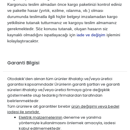
Kargonuzu teslim almadan önce kargo paketinizi kontrol ediniz
ve pakette hasar (yırtık, ezilme, ıslanma, vb.) olması
durumunda teslimatla ilgili hiçbir belgeyi imzalamadan kargo
yetkilisine tutanak tutturmanız ve kargoyu teslim almamanız
gerekmektedir. Söz konusu tutanak, oluşan hasarın siz
kaynaklı olmadığını ispatlayacağı için
iade ve değişim
işlemini
kolaylaştıracaktır.
Garanti Bilgisi
Otodakik’den alınan tüm ürünler ithalatçı ve/veya üretici
garantisi kapsamındadır.Ürünlerin garanti şartları ve garanti
süreleri ithalatçı ve/veya üretici firmaya göre değişiklik
göstermekte olup tedarikçi firmalardan tarafından
belirlenmektedir.
Tüm ürünlere ait garantiler birebir
ürün değişimi veya bedel
iadesi ile sınırlıdır.
Elektrik malzemelerinin
deneme ve yanılma
yöntemiyle kullanılmasını önlemek amacıyla, iadesi
kabul edilmemektedir.