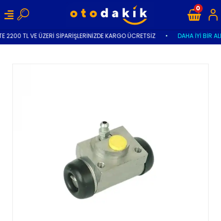
0
E 2200 TL VE ÜZERİ SİPARİŞLERİNİZDE KARGO ÜCRETSİZ
•
DAHA İYİ BİR AL