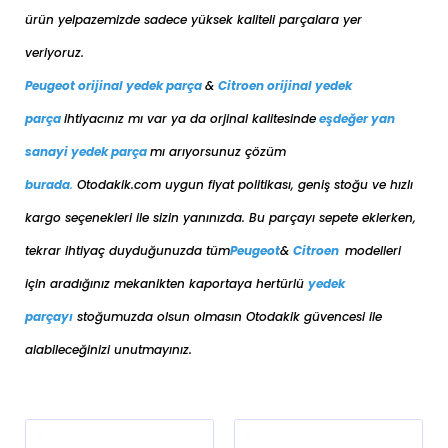
ürün yelpazemizde sadece yüksek kaliteli parçalara yer
veriyoruz.
Peugeot orijinal yedek parça
&
Citroen orijinal yedek
parça
ihtiyacınız mı var ya da orjinal kalitesinde
eşdeğer
yan
sanayi yedek parça
mı arıyorsunuz çözüm
burada
.
Otodakik.com uygun fiyat politikası, geniş stoğu ve hızlı
kargo seçenekleri ile sizin yanınızda. Bu parçayı sepete eklerken,
tekrar ihtiyaç duyduğunuzda tüm
Peugeot
&
Citroen
modelleri
için aradığınız mekanikten kaportaya her
türlü
yedek
parçayı
stoğumuzda olsun olmasın Otodakik güvencesi ile
alabileceğinizi unutmayınız.