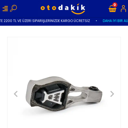
0
E 2200 TL VE ÜZERİ SİPARİŞLERİNİZDE KARGO ÜCRETSİZ
•
DAHA İYİ BİR AL