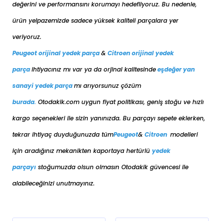
değerini ve performansını korumayı hedefliyoruz. Bu nedenle,
ürün yelpazemizde sadece yüksek kaliteli parçalara yer
veriyoruz.
Peugeot orijinal yedek parça
&
Citroen orijinal yedek
parça
ihtiyacınız mı var ya da orjinal kalitesinde
eşdeğer
yan
sanayi yedek parça
mı arıyorsunuz çözüm
burada
.
Otodakik.com uygun fiyat politikası, geniş stoğu ve hızlı
kargo seçenekleri ile sizin yanınızda. Bu parçayı sepete eklerken,
tekrar ihtiyaç duyduğunuzda tüm
Peugeot
&
Citroen
modelleri
için aradığınız mekanikten kaportaya her
türlü
yedek
parçayı
stoğumuzda olsun olmasın Otodakik güvencesi ile
alabileceğinizi unutmayınız.