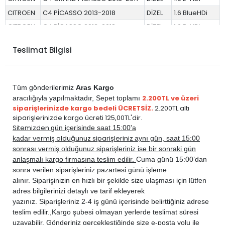
CITROEN
C4 PİCASSO 2013-2018
DİZEL
1.6 BlueHDi
CITROEN
C4 PİCASSO 2013-2018
DİZEL
1.6 E-HDi
CITROEN
JUMPY 2017-2024
DİZEL
1.6 BlueHDi
Teslimat Bilgisi
PEUGEOT
3008 2017-2024
BENZİN
1.6 THP Turbo
PEUGEOT
3008 2017-2024
DİZEL
1.6 BlueHDi
PEUGEOT
308 2014-2021
BENZİN
1.2 VTi
Tüm gönderilerimiz
Aras Kargo
PEUGEOT
308 2014-2021
BENZİN
1.6 THP Turbo
2.200TL ve üzeri
aracılığıyla yapılmaktadır,
Sepet toplamı
siparişlerinizde kargo bedeli ÜCRETSİZ.
2.200TL altı
PEUGEOT
308 2014-2021
DİZEL
1.6 BlueHDi
siparişlerinizde kargo ücreti 125,00TL'dir.
PEUGEOT
308 2014-2021
DİZEL
1.6 E-HDi
Sitemizden
gün içerisinde saat 15:00'a
vermiş olduğunuz siparişleriniz
kadar
aynı gün, saat 15:00
PEUGEOT
308 2014-2021
DİZEL
1.6 HDi
sonrası vermiş olduğunuz siparişleriniz ise bir sonraki gün
PEUGEOT
5008 2017-2024
BENZİN
1.2 PureTech
anlaşmalı kargo firmasına teslim edilir.
Cuma günü 15:00’dan
PEUGEOT
5008 2017-2024
BENZİN
1.6 PureTech
sonra verilen siparişleriniz pazartesi günü işleme
alınır. Siparişinizin en hızlı bir şekilde size ulaşması için lütfen
PEUGEOT
5008 2017-2024
BENZİN
1.6 THP Turbo
adres bilgilerinizi detaylı ve tarif ekleyerek
PEUGEOT
5008 2017-2024
DİZEL
1.6 BlueHDi
yazınız. Siparişleriniz 2-4 iş günü içerisinde belirttiğiniz adrese
PEUGEOT
5008 2017-2024
HYBRID
BENZİN
teslim edilir.,
Kargo şubesi olmayan yerlerde teslimat süresi
uzayabilir. Gönderiniz gerçekleştiğinde size e-posta yolu ile
PEUGEOT
EXPERT 2017-2024
DİZEL
1.6 BlueHDi