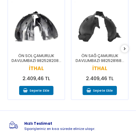
ÖN SOL ÇAMURLUK
ÖN SAĞ ÇAMURLUK
DAVLUMBAZI 9825282080
DAVLUMBAZI 9825281680
/ 3008 5008 16-20
/ 3008 5008 16-20
İTHAL
İTHAL
2.409,46 TL
2.409,46 TL
Sepete Ekle
Sepete Ekle
Hızlı Teslimat
Siparişleriniz en kısa sürede elinize ulaşır.