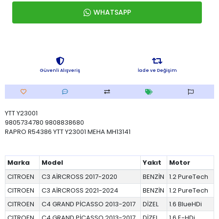
WHATSAPP
Güvenli Alışveriş
İade ve Değişim
YTT Y23001
9805734780 9808838680
RAPRO R54386 YTT Y23001 MEHA MH13141
Marka
Model
Yakıt
Motor
CITROEN
C3 AİRCROSS 2017-2020
BENZİN
1.2 PureTech
CITROEN
C3 AİRCROSS 2021-2024
BENZİN
1.2 PureTech
CITROEN
C4 GRAND PİCASSO 2013-2017
DİZEL
1.6 BlueHDi
CITROEN
C4 GRAND PİCASSO 2013-2017
DİZEL
1.6 E-HDi