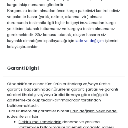
kargo takip numarası gönderilir.
Kargonuzu teslim almadan önce kargo paketinizi kontrol ediniz
ve pakette hasar (yırtık, ezilme, ıslanma, vb.) olması
durumunda teslimatla ilgili hiçbir belgeyi imzalamadan kargo
yetkilisine tutanak tutturmanız ve kargoyu teslim almamanız
gerekmektedir. Söz konusu tutanak, oluşan hasarın siz
kaynaklı olmadığını ispatlayacağı için
iade ve değişim
işlemini
kolaylaştıracaktır.
Garanti Bilgisi
Otodakik’den alınan tüm ürünler ithalatçı ve/veya üretici
garantisi kapsamındadır.Ürünlerin garanti şartları ve garanti
süreleri ithalatçı ve/veya üretici firmaya göre değişiklik
göstermekte olup tedarikçi firmalardan tarafından
belirlenmektedir.
Tüm ürünlere ait garantiler birebir
ürün değişimi veya bedel
iadesi ile sınırlıdır.
Elektrik malzemelerinin
deneme ve yanılma
yöntemiyle kullanılmasını önlemek amacıyla, iadesi