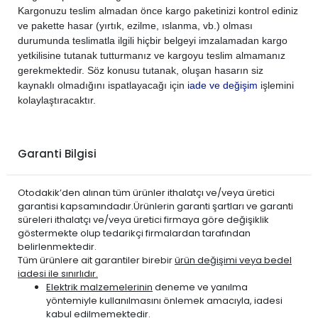
Kargonuzu teslim almadan önce kargo paketinizi kontrol ediniz
ve pakette hasar (yırtık, ezilme, ıslanma, vb.) olması
durumunda teslimatla ilgili hiçbir belgeyi imzalamadan kargo
yetkilisine tutanak tutturmanız ve kargoyu teslim almamanız
gerekmektedir. Söz konusu tutanak, oluşan hasarın siz
kaynaklı olmadığını ispatlayacağı için
iade ve değişim
işlemini
kolaylaştıracaktır.
Garanti Bilgisi
Otodakik’den alınan tüm ürünler ithalatçı ve/veya üretici
garantisi kapsamındadır.Ürünlerin garanti şartları ve garanti
süreleri ithalatçı ve/veya üretici firmaya göre değişiklik
göstermekte olup tedarikçi firmalardan tarafından
belirlenmektedir.
Tüm ürünlere ait garantiler birebir
ürün değişimi veya bedel
iadesi ile sınırlıdır.
Elektrik malzemelerinin
deneme ve yanılma
yöntemiyle kullanılmasını önlemek amacıyla, iadesi
kabul edilmemektedir.