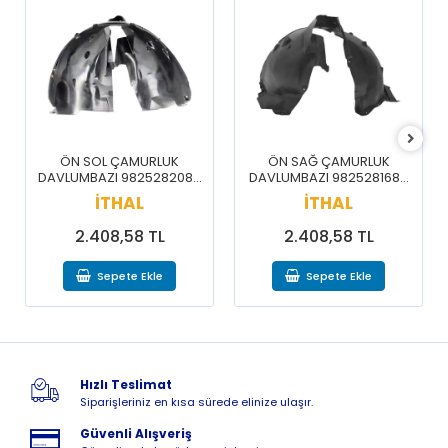
ÖN SOL ÇAMURLUK
ÖN SAĞ ÇAMURLUK
DAVLUMBAZI 9825282080
DAVLUMBAZI 9825281680
/ 3008 5008 16-20
/ 3008 5008 16-20
İTHAL
İTHAL
2.408,58 TL
2.408,58 TL
Sepete Ekle
Sepete Ekle
Hızlı Teslimat
Siparişleriniz en kısa sürede elinize ulaşır.
Güvenli Alışveriş