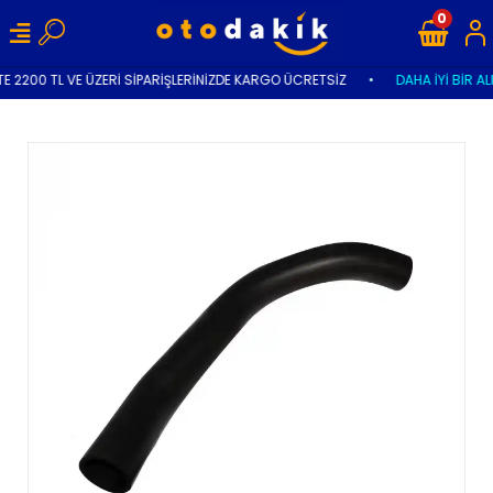
0
E 2200 TL VE ÜZERİ SİPARİŞLERİNİZDE KARGO ÜCRETSİZ
•
DAHA İYİ BİR AL