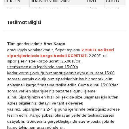
CITROEN
BERLİNGO 2003-2009
DİZEL
1.9 D FG
CITROEN
BERLİNGO 2003-2009
DİZEL
1.9 D SX
CITROEN
BERLİNGO 2003-2009
DİZEL
1.9 D X
Teslimat Bilgisi
CITROEN
JUMPY 1997-2013
DİZEL
1.9 D
CITROEN
XSARA 1998-2000
DİZEL
1.9
PEUGEOT
206 1999-2011
DİZEL
1.9
Tüm gönderilerimiz
Aras Kargo
PEUGEOT
EXPERT 2001-2013
DİZEL
1.9 D
2.200TL ve üzeri
aracılığıyla yapılmaktadır,
Sepet toplamı
siparişlerinizde kargo bedeli ÜCRETSİZ.
2.200TL altı
PEUGEOT
PARTNER 1998-2008
DİZEL
1.9 D
siparişlerinizde kargo ücreti 125,00TL'dir.
Sitemizden
gün içerisinde saat 15:00'a
vermiş olduğunuz siparişleriniz
kadar
aynı gün, saat 15:00
sonrası vermiş olduğunuz siparişleriniz ise bir sonraki gün
anlaşmalı kargo firmasına teslim edilir.
Cuma günü 15:00’dan
sonra verilen siparişleriniz pazartesi günü işleme
alınır. Siparişinizin en hızlı bir şekilde size ulaşması için lütfen
adres bilgilerinizi detaylı ve tarif ekleyerek
yazınız. Siparişleriniz 2-4 iş günü içerisinde belirttiğiniz adrese
teslim edilir.,
Kargo şubesi olmayan yerlerde teslimat süresi
uzayabilir. Gönderiniz gerçekleştiğinde size e-posta yolu ile
kargo takip numarası gönderilir.