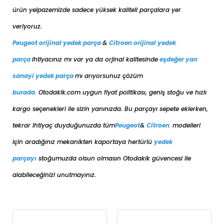
ürün yelpazemizde sadece yüksek kaliteli parçalara yer
veriyoruz.
Peugeot orijinal yedek parça
&
Citroen orijinal yedek
parça
ihtiyacınız mı var ya da orjinal kalitesinde
eşdeğer
yan
sanayi yedek parça
mı arıyorsunuz çözüm
burada
.
Otodakik.com uygun fiyat politikası, geniş stoğu ve hızlı
kargo seçenekleri ile sizin yanınızda. Bu parçayı sepete eklerken,
tekrar ihtiyaç duyduğunuzda tüm
Peugeot
&
Citroen
modelleri
için aradığınız mekanikten kaportaya her
türlü
yedek
parçayı
stoğumuzda olsun olmasın Otodakik güvencesi ile
alabileceğinizi unutmayınız.