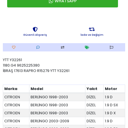
WHATSAPP
Güvenli Alışveriş
İade ve Değişim
YTT Y32261
1180.G4 9625225380
İBRAŞ 17613 RAPRO R15279 YTT Y32261
Marka
Model
Yakıt
Motor
CITROEN
BERLİNGO 1998-2003
DİZEL
1.9 D
CITROEN
BERLİNGO 1998-2003
DİZEL
1.9 D SX
CITROEN
BERLİNGO 1998-2003
DİZEL
1.9 D X
CITROEN
BERLİNGO 2003-2009
DİZEL
1.9 D