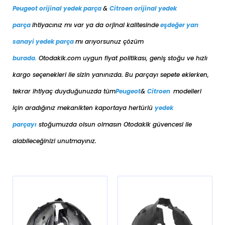
Peugeot orijinal yedek parça
&
Citroen orijinal yedek
parça
ihtiyacınız mı var ya da orjinal kalitesinde
eşdeğer
yan
sanayi yedek parça
mı arıyorsunuz çözüm
burada
.
Otodakik.com uygun fiyat politikası, geniş stoğu ve hızlı
kargo seçenekleri ile sizin yanınızda. Bu parçayı sepete eklerken,
tekrar ihtiyaç duyduğunuzda tüm
Peugeot
&
Citroen
modelleri
için aradığınız mekanikten kaportaya her
türlü
yedek
parçayı
stoğumuzda olsun olmasın Otodakik güvencesi ile
alabileceğinizi unutmayınız.