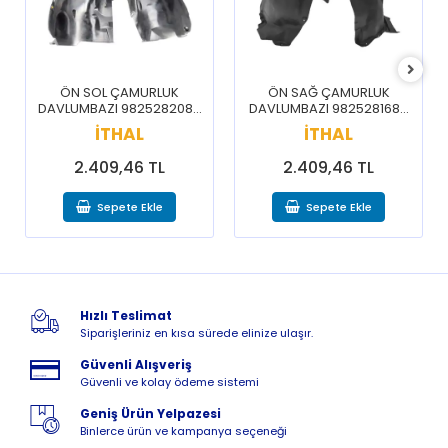
ÖN SOL ÇAMURLUK
ÖN SAĞ ÇAMURLUK
DAVLUMBAZI 9825282080
DAVLUMBAZI 9825281680
/ 3008 5008 16-20
/ 3008 5008 16-20
İTHAL
İTHAL
2.409,46 TL
2.409,46 TL
Sepete Ekle
Sepete Ekle
Hızlı Teslimat
Siparişleriniz en kısa sürede elinize ulaşır.
Güvenli Alışveriş
Güvenli ve kolay ödeme sistemi
Geniş Ürün Yelpazesi
Binlerce ürün ve kampanya seçeneği