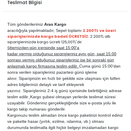
Teslimat Bilgisi
PEUGEOT
206 Plus 2010-2012
BENZİN
1.4
PEUGEOT
206 Plus 2010-2012
DİZEL
1.4 HDi
Tüm gönderilerimiz
Aras Kargo
2.200TL ve üzeri
aracılığıyla yapılmaktadır,
Sepet toplamı
siparişlerinizde kargo bedeli ÜCRETSİZ.
2.200TL altı
siparişlerinizde kargo ücreti 125,00TL'dir.
Sitemizden
gün içerisinde saat 15:00'a
vermiş olduğunuz siparişleriniz
kadar
aynı gün, saat 15:00
sonrası vermiş olduğunuz siparişleriniz ise bir sonraki gün
anlaşmalı kargo firmasına teslim edilir.
Cuma günü 15:00’dan
sonra verilen siparişleriniz pazartesi günü işleme
alınır. Siparişinizin en hızlı bir şekilde size ulaşması için lütfen
adres bilgilerinizi detaylı ve tarif ekleyerek
yazınız. Siparişleriniz 2-4 iş günü içerisinde belirttiğiniz adrese
teslim edilir.,
Kargo şubesi olmayan yerlerde teslimat süresi
uzayabilir. Gönderiniz gerçekleştiğinde size e-posta yolu ile
kargo takip numarası gönderilir.
Kargonuzu teslim almadan önce kargo paketinizi kontrol ediniz
ve pakette hasar (yırtık, ezilme, ıslanma, vb.) olması
durumunda teslimatla ilgili hiçbir belgeyi imzalamadan kargo