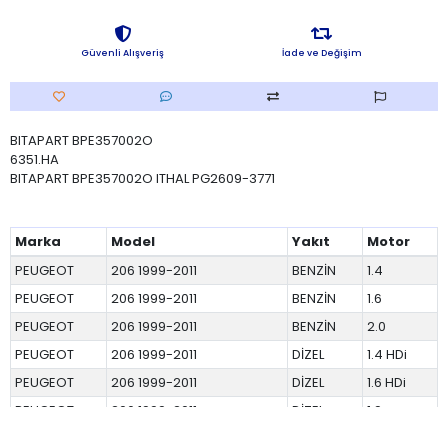
Güvenli Alışveriş
İade ve Değişim
BITAPART BPE357002O
6351.HA
BITAPART BPE357002O ITHAL PG2609-3771
Marka
Model
Yakıt
Motor
PEUGEOT
206 1999-2011
BENZİN
1.4
PEUGEOT
206 1999-2011
BENZİN
1.6
PEUGEOT
206 1999-2011
BENZİN
2.0
PEUGEOT
206 1999-2011
DİZEL
1.4 HDi
PEUGEOT
206 1999-2011
DİZEL
1.6 HDi
PEUGEOT
206 1999-2011
DİZEL
1.9
PEUGEOT
206 1999-2011
DİZEL
2.0 HDi