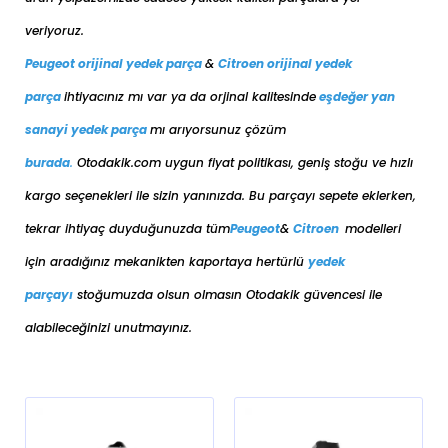
veriyoruz.
Peugeot orijinal yedek parça
&
Citroen orijinal yedek
parça
ihtiyacınız mı var ya da orjinal kalitesinde
eşdeğer
yan
sanayi yedek parça
mı arıyorsunuz çözüm
burada
.
Otodakik.com uygun fiyat politikası, geniş stoğu ve hızlı
kargo seçenekleri ile sizin yanınızda. Bu parçayı sepete eklerken,
tekrar ihtiyaç duyduğunuzda tüm
Peugeot
&
Citroen
modelleri
için aradığınız mekanikten kaportaya her
türlü
yedek
parçayı
stoğumuzda olsun olmasın Otodakik güvencesi ile
alabileceğinizi unutmayınız.