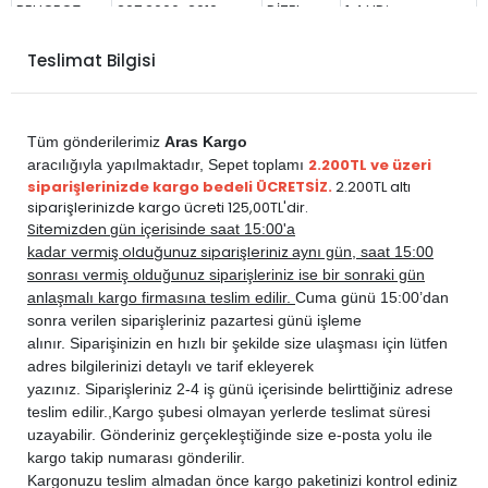
PEUGEOT
207 2006-2010
DİZEL
1.4 HDi
PEUGEOT
207 2006-2010
DİZEL
1.6 HDi
Teslimat Bilgisi
PEUGEOT
207 2010-2012
BENZİN
1.4
PEUGEOT
207 2010-2012
BENZİN
1.4 VTi
PEUGEOT
207 2010-2012
BENZİN
1.6
Tüm gönderilerimiz
Aras Kargo
PEUGEOT
207 2010-2012
BENZİN
1.6 VTi
2.200TL ve üzeri
aracılığıyla yapılmaktadır,
Sepet toplamı
siparişlerinizde kargo bedeli ÜCRETSİZ.
2.200TL altı
PEUGEOT
207 2010-2012
DİZEL
1.4 HDi
siparişlerinizde kargo ücreti 125,00TL'dir.
PEUGEOT
207 2010-2012
DİZEL
1.6 HDi
Sitemizden
gün içerisinde saat 15:00'a
vermiş olduğunuz siparişleriniz
kadar
aynı gün, saat 15:00
sonrası vermiş olduğunuz siparişleriniz ise bir sonraki gün
anlaşmalı kargo firmasına teslim edilir.
Cuma günü 15:00’dan
sonra verilen siparişleriniz pazartesi günü işleme
alınır. Siparişinizin en hızlı bir şekilde size ulaşması için lütfen
adres bilgilerinizi detaylı ve tarif ekleyerek
yazınız. Siparişleriniz 2-4 iş günü içerisinde belirttiğiniz adrese
teslim edilir.,
Kargo şubesi olmayan yerlerde teslimat süresi
uzayabilir. Gönderiniz gerçekleştiğinde size e-posta yolu ile
kargo takip numarası gönderilir.
Kargonuzu teslim almadan önce kargo paketinizi kontrol ediniz