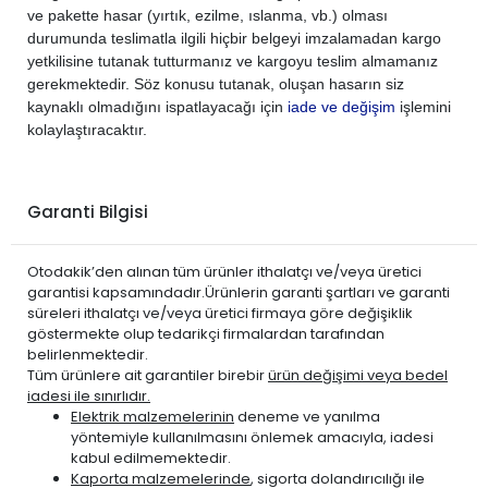
ve pakette hasar (yırtık, ezilme, ıslanma, vb.) olması
durumunda teslimatla ilgili hiçbir belgeyi imzalamadan kargo
yetkilisine tutanak tutturmanız ve kargoyu teslim almamanız
gerekmektedir. Söz konusu tutanak, oluşan hasarın siz
kaynaklı olmadığını ispatlayacağı için
iade ve değişim
işlemini
kolaylaştıracaktır.
Garanti Bilgisi
Otodakik’den alınan tüm ürünler ithalatçı ve/veya üretici
garantisi kapsamındadır.Ürünlerin garanti şartları ve garanti
süreleri ithalatçı ve/veya üretici firmaya göre değişiklik
göstermekte olup tedarikçi firmalardan tarafından
belirlenmektedir.
Tüm ürünlere ait garantiler birebir
ürün değişimi veya bedel
iadesi ile sınırlıdır.
Elektrik malzemelerinin
deneme ve yanılma
yöntemiyle kullanılmasını önlemek amacıyla, iadesi
kabul edilmemektedir.
Kaporta malzemelerinde
, sigorta dolandırıcılığı ile