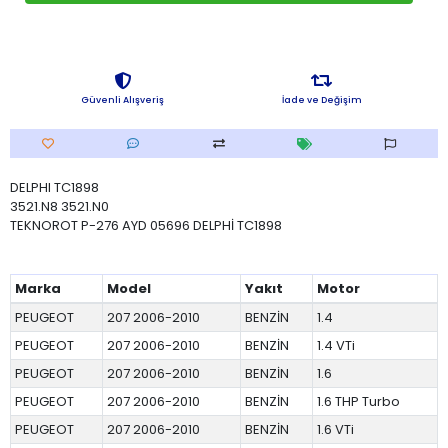
Güvenli Alışveriş
İade ve Değişim
DELPHI TC1898
3521.N8 3521.N0
TEKNOROT P-276 AYD 05696 DELPHİ TC1898
Marka
Model
Yakıt
Motor
PEUGEOT
207 2006-2010
BENZİN
1.4
PEUGEOT
207 2006-2010
BENZİN
1.4 VTi
PEUGEOT
207 2006-2010
BENZİN
1.6
PEUGEOT
207 2006-2010
BENZİN
1.6 THP Turbo
PEUGEOT
207 2006-2010
BENZİN
1.6 VTi