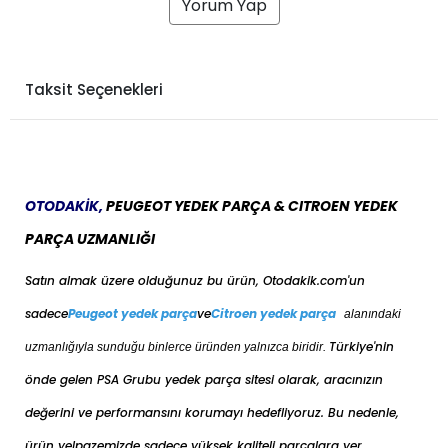
Yorum Yap
Taksit Seçenekleri
OTODAKİK,
PEUGEOT YEDEK PARÇA & CITROEN YEDEK
PARÇA UZMANLIĞI
Satın almak üzere olduğunuz bu ürün, Otodakik.com'un
sadece
Peugeot yedek parça
ve
Citroen yedek parça
alanındaki
Türkiye'nin
uzmanlığıyla sunduğu binlerce üründen yalnızca biridir.
önde gelen PSA Grubu yedek parça sitesi olarak, aracınızın
değerini ve performansını korumayı hedefliyoruz. Bu nedenle,
ürün yelpazemizde sadece yüksek kaliteli parçalara yer