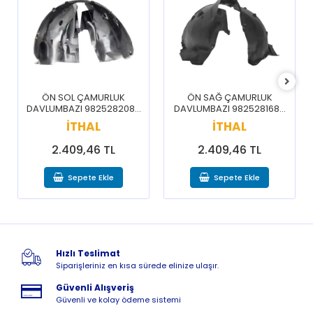
ÖN SOL ÇAMURLUK
ÖN SAĞ ÇAMURLUK
DAVLUMBAZI 9825282080
DAVLUMBAZI 9825281680
/ 3008 5008 16-20
/ 3008 5008 16-20
İTHAL
İTHAL
2.409,46 TL
2.409,46 TL
Sepete Ekle
Sepete Ekle
Hızlı Teslimat
Siparişleriniz en kısa sürede elinize ulaşır.
Güvenli Alışveriş
Güvenli ve kolay ödeme sistemi