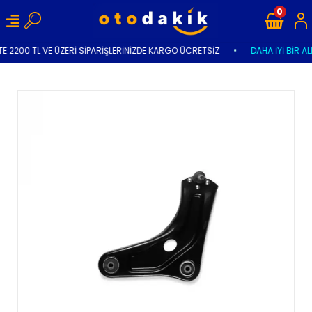
0
E 2200 TL VE ÜZERİ SİPARİŞLERİNİZDE KARGO ÜCRETSİZ
•
DAHA İYİ BİR AL