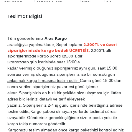
PEUGEOT
407 2004-2011
DİZEL
2.2
PEUGEOT
407 2004-2011
DİZEL
2.7 HDi
Teslimat Bilgisi
Tüm gönderilerimiz
Aras Kargo
2.200TL ve üzeri
aracılığıyla yapılmaktadır,
Sepet toplamı
siparişlerinizde kargo bedeli ÜCRETSİZ.
2.200TL altı
siparişlerinizde kargo ücreti 125,00TL'dir.
Sitemizden
gün içerisinde saat 15:00'a
vermiş olduğunuz siparişleriniz
kadar
aynı gün, saat 15:00
sonrası vermiş olduğunuz siparişleriniz ise bir sonraki gün
anlaşmalı kargo firmasına teslim edilir.
Cuma günü 15:00’dan
sonra verilen siparişleriniz pazartesi günü işleme
alınır. Siparişinizin en hızlı bir şekilde size ulaşması için lütfen
adres bilgilerinizi detaylı ve tarif ekleyerek
yazınız. Siparişleriniz 2-4 iş günü içerisinde belirttiğiniz adrese
teslim edilir.,
Kargo şubesi olmayan yerlerde teslimat süresi
uzayabilir. Gönderiniz gerçekleştiğinde size e-posta yolu ile
kargo takip numarası gönderilir.
Kargonuzu teslim almadan önce kargo paketinizi kontrol ediniz