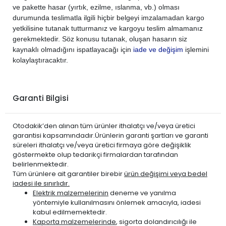
ve pakette hasar (yırtık, ezilme, ıslanma, vb.) olması
durumunda teslimatla ilgili hiçbir belgeyi imzalamadan kargo
yetkilisine tutanak tutturmanız ve kargoyu teslim almamanız
gerekmektedir. Söz konusu tutanak, oluşan hasarın siz
kaynaklı olmadığını ispatlayacağı için
iade ve değişim
işlemini
kolaylaştıracaktır.
Garanti Bilgisi
Otodakik’den alınan tüm ürünler ithalatçı ve/veya üretici
garantisi kapsamındadır.Ürünlerin garanti şartları ve garanti
süreleri ithalatçı ve/veya üretici firmaya göre değişiklik
göstermekte olup tedarikçi firmalardan tarafından
belirlenmektedir.
Tüm ürünlere ait garantiler birebir
ürün değişimi veya bedel
iadesi ile sınırlıdır.
Elektrik malzemelerinin
deneme ve yanılma
yöntemiyle kullanılmasını önlemek amacıyla, iadesi
kabul edilmemektedir.
Kaporta malzemelerinde
, sigorta dolandırıcılığı ile