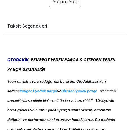
Yorum Yap
Taksit Seçenekleri
OTODAKİK,
PEUGEOT YEDEK PARÇA & CITROEN YEDEK
PARÇA UZMANLIĞI
Satın almak üzere olduğunuz bu ürün, Otodakik.com'un
sadece
Peugeot yedek parça
ve
Citroen yedek parça
alanındaki
Türkiye'nin
uzmanlığıyla sunduğu binlerce üründen yalnızca biridir.
önde gelen PSA Grubu yedek parça sitesi olarak, aracınızın
değerini ve performansını korumayı hedefliyoruz. Bu nedenle,
ürün yelpazemizde sadece yüksek kaliteli parçalara yer