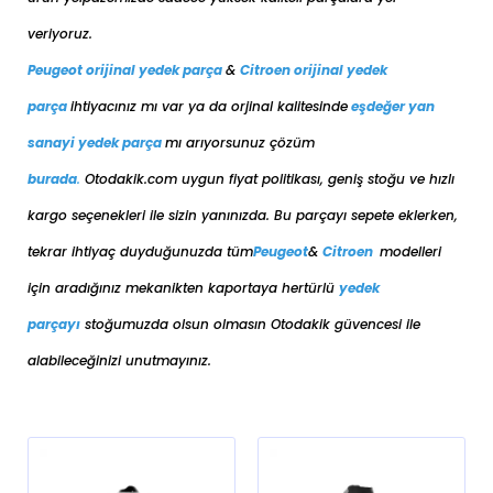
veriyoruz.
Peugeot orijinal yedek parça
&
Citroen orijinal yedek
parça
ihtiyacınız mı var ya da orjinal kalitesinde
eşdeğer
yan
sanayi yedek parça
mı arıyorsunuz çözüm
burada
.
Otodakik.com uygun fiyat politikası, geniş stoğu ve hızlı
kargo seçenekleri ile sizin yanınızda. Bu parçayı sepete eklerken,
tekrar ihtiyaç duyduğunuzda tüm
Peugeot
&
Citroen
modelleri
için aradığınız mekanikten kaportaya her
türlü
yedek
parçayı
stoğumuzda olsun olmasın Otodakik güvencesi ile
alabileceğinizi unutmayınız.