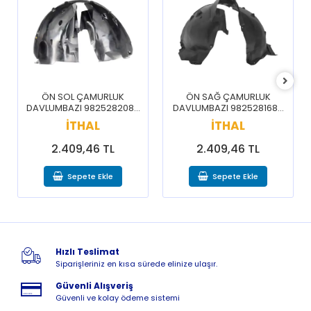
ÖN SOL ÇAMURLUK
ÖN SAĞ ÇAMURLUK
DAVLUMBAZI 9825282080
DAVLUMBAZI 9825281680
/ 3008 5008 16-20
/ 3008 5008 16-20
İTHAL
İTHAL
2.409,46 TL
2.409,46 TL
Sepete Ekle
Sepete Ekle
Hızlı Teslimat
Siparişleriniz en kısa sürede elinize ulaşır.
Güvenli Alışveriş
Güvenli ve kolay ödeme sistemi