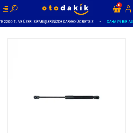
0
E 2200 TL VE ÜZERİ SİPARİŞLERİNİZDE KARGO ÜCRETSİZ
•
DAHA İYİ BİR AL