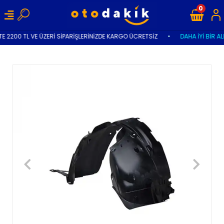
0
E 2200 TL VE ÜZERİ SİPARİŞLERİNİZDE KARGO ÜCRETSİZ
•
DAHA İYİ BİR AL