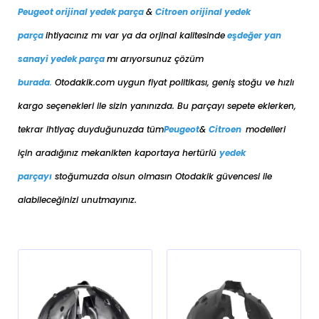
Peugeot orijinal yedek parça
&
Citroen orijinal yedek
parça
ihtiyacınız mı var ya da orjinal kalitesinde
eşdeğer
yan
sanayi yedek parça
mı arıyorsunuz çözüm
burada
.
Otodakik.com uygun fiyat politikası, geniş stoğu ve hızlı
kargo seçenekleri ile sizin yanınızda. Bu parçayı sepete eklerken,
tekrar ihtiyaç duyduğunuzda tüm
Peugeot
&
Citroen
modelleri
için aradığınız mekanikten kaportaya her
türlü
yedek
parçayı
stoğumuzda olsun olmasın Otodakik güvencesi ile
alabileceğinizi unutmayınız.