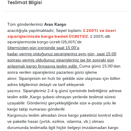
Teslimat Bilgisi
Tüm gönderilerimiz
Aras Kargo
2.200TL ve üzeri
aracılığıyla yapılmaktadır,
Sepet toplamı
siparişlerinizde kargo bedeli ÜCRETSİZ.
2.200TL altı
siparişlerinizde kargo ücreti 125,00TL'dir.
Sitemizden
gün içerisinde saat 15:00'a
vermiş olduğunuz siparişleriniz
kadar
aynı gün, saat 15:00
sonrası vermiş olduğunuz siparişleriniz ise bir sonraki gün
anlaşmalı kargo firmasına teslim edilir.
Cuma günü 15:00’dan
sonra verilen siparişleriniz pazartesi günü işleme
alınır. Siparişinizin en hızlı bir şekilde size ulaşması için lütfen
adres bilgilerinizi detaylı ve tarif ekleyerek
yazınız. Siparişleriniz 2-4 iş günü içerisinde belirttiğiniz adrese
teslim edilir.,
Kargo şubesi olmayan yerlerde teslimat süresi
uzayabilir. Gönderiniz gerçekleştiğinde size e-posta yolu ile
kargo takip numarası gönderilir.
Kargonuzu teslim almadan önce kargo paketinizi kontrol ediniz
ve pakette hasar (yırtık, ezilme, ıslanma, vb.) olması
durumunda teslimatla ilgili hiçbir belgeyi imzalamadan kargo