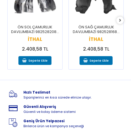
ÖN SOL ÇAMURLUK
ÖN SAĞ ÇAMURLUK
DAVLUMBAZI 9825282080
DAVLUMBAZI 9825281680
/ 3008 5008 16-20
/ 3008 5008 16-20
İTHAL
İTHAL
2.408,58 TL
2.408,58 TL
Sepete Ekle
Sepete Ekle
Hızlı Teslimat
Siparişleriniz en kısa sürede elinize ulaşır.
Güvenli Alışveriş
Güvenli ve kolay ödeme sistemi
Geniş Ürün Yelpazesi
Binlerce ürün ve kampanya seçeneği