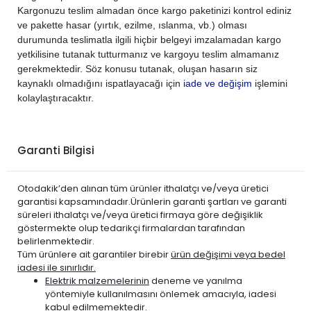
Kargonuzu teslim almadan önce kargo paketinizi kontrol ediniz
ve pakette hasar (yırtık, ezilme, ıslanma, vb.) olması
durumunda teslimatla ilgili hiçbir belgeyi imzalamadan kargo
yetkilisine tutanak tutturmanız ve kargoyu teslim almamanız
gerekmektedir. Söz konusu tutanak, oluşan hasarın siz
kaynaklı olmadığını ispatlayacağı için
iade ve değişim
işlemini
kolaylaştıracaktır.
Garanti Bilgisi
Otodakik’den alınan tüm ürünler ithalatçı ve/veya üretici
garantisi kapsamındadır.Ürünlerin garanti şartları ve garanti
süreleri ithalatçı ve/veya üretici firmaya göre değişiklik
göstermekte olup tedarikçi firmalardan tarafından
belirlenmektedir.
Tüm ürünlere ait garantiler birebir
ürün değişimi veya bedel
iadesi ile sınırlıdır.
Elektrik malzemelerinin
deneme ve yanılma
yöntemiyle kullanılmasını önlemek amacıyla, iadesi
kabul edilmemektedir.