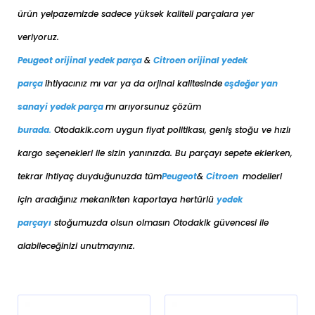
ürün yelpazemizde sadece yüksek kaliteli parçalara yer
veriyoruz.
Peugeot orijinal yedek parça
&
Citroen orijinal yedek
parça
ihtiyacınız mı var ya da orjinal kalitesinde
eşdeğer
yan
sanayi yedek parça
mı arıyorsunuz çözüm
burada
.
Otodakik.com uygun fiyat politikası, geniş stoğu ve hızlı
kargo seçenekleri ile sizin yanınızda. Bu parçayı sepete eklerken,
tekrar ihtiyaç duyduğunuzda tüm
Peugeot
&
Citroen
modelleri
için aradığınız mekanikten kaportaya her
türlü
yedek
parçayı
stoğumuzda olsun olmasın Otodakik güvencesi ile
alabileceğinizi unutmayınız.