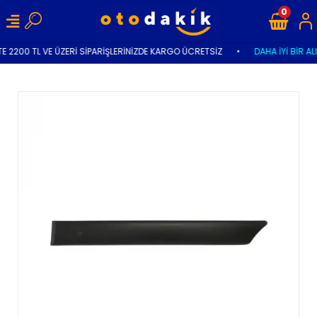
0
E 2200 TL VE ÜZERİ SİPARİŞLERİNİZDE KARGO ÜCRETSİZ
•
DAHA İYİ BİR AL