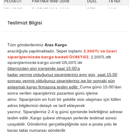
PEUGEOT
PARTNER 1998-2008
DİZEL
1.6 HDi
PEUGEOT
PARTNER 1998-2008
DİZEL
1.9 D
PEUGEOT
PARTNER 1998-2008
DİZEL
2.0 HDi
Teslimat Bilgisi
Tüm gönderilerimiz
Aras Kargo
2.200TL ve üzeri
aracılığıyla yapılmaktadır,
Sepet toplamı
siparişlerinizde kargo bedeli ÜCRETSİZ.
2.200TL altı
siparişlerinizde kargo ücreti 125,00TL'dir.
Sitemizden
gün içerisinde saat 15:00'a
vermiş olduğunuz siparişleriniz
kadar
aynı gün, saat 15:00
sonrası vermiş olduğunuz siparişleriniz ise bir sonraki gün
anlaşmalı kargo firmasına teslim edilir.
Cuma günü 15:00’dan
sonra verilen siparişleriniz pazartesi günü işleme
alınır. Siparişinizin en hızlı bir şekilde size ulaşması için lütfen
adres bilgilerinizi detaylı ve tarif ekleyerek
yazınız. Siparişleriniz 2-4 iş günü içerisinde belirttiğiniz adrese
teslim edilir.,
Kargo şubesi olmayan yerlerde teslimat süresi
uzayabilir. Gönderiniz gerçekleştiğinde size e-posta yolu ile
kargo takip numarası gönderilir.