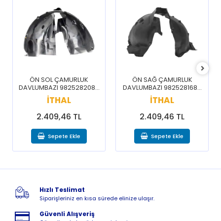
ÖN SOL ÇAMURLUK
ÖN SAĞ ÇAMURLUK
DAVLUMBAZI 9825282080
DAVLUMBAZI 9825281680
/ 3008 5008 16-20
/ 3008 5008 16-20
İTHAL
İTHAL
2.409,46 TL
2.409,46 TL
Sepete Ekle
Sepete Ekle
Hızlı Teslimat
Siparişleriniz en kısa sürede elinize ulaşır.
Güvenli Alışveriş