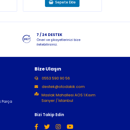
Sepete Ekle
7 / 24 DESTEK
Öneri ve şikayetlerinizi bize
iletebilirsiniz.
Bize Ulaşın
0553 590 90 56
destek@otodakik.com
Maslak Mahallesi AOS 1.Kısım
Sarıyer / İstanbul
k Parça
Bizi Takip Edin