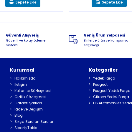
Sepete Ekle
Sepete Ekle
Güvenli Alışveriş
Geniş Ürün Yelpazesi
Güvenli ve kolay ödeme
Binlerce ürün ve kampanya
sistemi
seçeneği
Kurumsal
Kategoriler
Hakkımızda
Yedek Parça
İletişim
Peugeot
Kullanıcı Sözleşmesi
Peugeot Yedek Parça
Gizlilik Sözleşmesi
Citroen Yedek Parça
Garanti Şartları
DS Automobiles Yede
İade ve Değişim
Blog
Sıkça Sorulan Sorular
Sipariş Takip