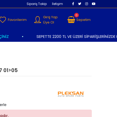
Sipariş Takip
İletişim
0
Giriş Yap
Favorilerim
Sepetim
Üye Ol
İZ
•
SEPETTE 2200 TL VE ÜZERİ SİPARİŞLERİNİZDE K
7 01>05
erle
adır.