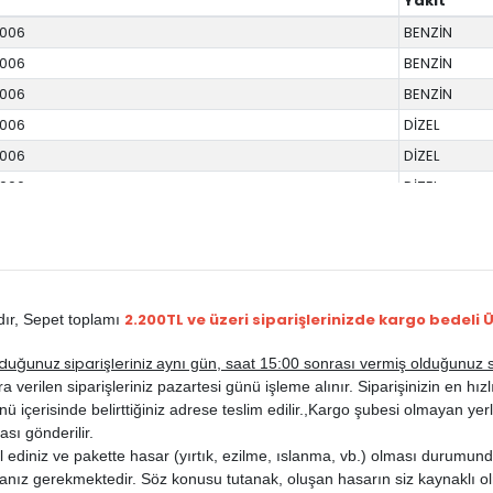
Yakıt
2006
BENZİN
2006
BENZİN
2006
BENZİN
2006
DİZEL
2006
DİZEL
2006
DİZEL
2.200TL ve üzeri siparişlerinizde kargo bedeli 
dır,
Sepet toplamı
duğunuz siparişleriniz
aynı gün, saat 15:00 sonrası vermiş olduğunuz si
rilen siparişleriniz pazartesi günü işleme alınır. Siparişinizin en hızlı b
ü içerisinde belirttiğiniz adrese teslim edilir.,
Kargo şubesi olmayan yerle
ası gönderilir.
ediniz ve pakette hasar (yırtık, ezilme, ıslanma, vb.) olması durumunda
anız gerekmektedir. Söz konusu tutanak, oluşan hasarın siz kaynaklı ol