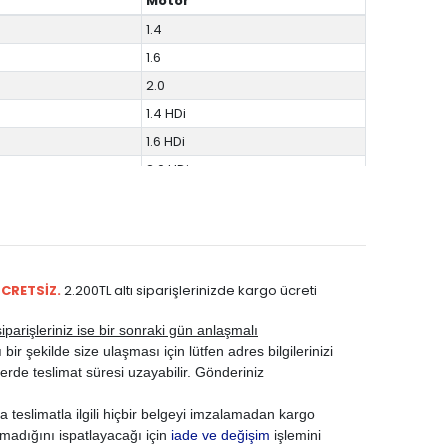
Motor
1.4
1.6
2.0
1.4 HDi
1.6 HDi
2.0 HDi
ÜCRETSİZ.
2.200TL altı siparişlerinizde kargo ücreti
parişleriniz ise bir sonraki gün anlaşmalı
ir şekilde size ulaşması için lütfen adres bilgilerinizi
rde teslimat süresi uzayabilir. Gönderiniz
 teslimatla ilgili hiçbir belgeyi imzalamadan kargo
madığını ispatlayacağı için
iade ve değişim
işlemini