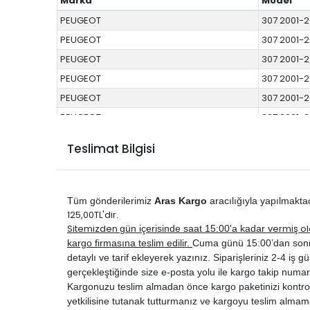
Marka
Model
PEUGEOT
307 2001-
PEUGEOT
307 2001-
PEUGEOT
307 2001-
PEUGEOT
307 2001-
PEUGEOT
307 2001-
PEUGEOT
307 2001-
Teslimat Bilgisi
Tüm gönderilerimiz
Aras Kargo
aracılığıyla yapılmakta
125,00TL'dir.
Sitemizden
vermiş ol
gün içerisinde saat 15:00'a kadar
kargo firmasına teslim edilir.
Cuma günü 15:00’dan sonra ve
detaylı ve tarif ekleyerek yazınız. Siparişleriniz 2-4 iş gün
gerçekleştiğinde size e-posta yolu ile kargo takip numar
Kargonuzu teslim almadan önce kargo paketinizi kontrol 
yetkilisine tutanak tutturmanız ve kargoyu teslim almam