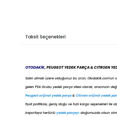
Taksit Seçenekleri
OTODAKİK,
PEUGEOT YEDEK PARÇA & CITROEN YE
Satın almak üzere olduğunuz bu ürün, Otodakik.com'un 
gelen PSA Grubu yedek parça sitesi olarak, aracınızın değ
Peugeot orijinal yedek parça
&
Citroen orijinal yedek pa
fiyat politikası, geniş stoğu ve hızlı kargo seçenekleri il
kaportaya her
türlü
yedek parçayı
stoğumuzda olsun olmas