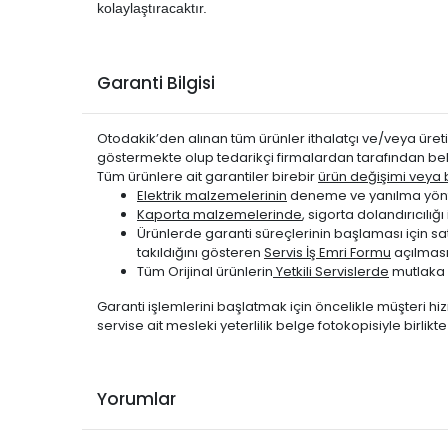
kolaylaştıracaktır.
Garanti Bilgisi
Otodakik’den alınan tüm ürünler ithalatçı ve/veya üretic
göstermekte olup tedarikçi firmalardan tarafından bel
Tüm ürünlere ait garantiler birebir
ürün değişimi veya be
Elektrik malzemelerinin
deneme ve yanılma yönte
Kaporta malzemelerinde
, sigorta dolandırıcıl
Ürünlerde garanti süreçlerinin başlaması için s
takıldığını gösteren
Servis İş Emri Formu
açılması
Tüm Orijinal ürünlerin
Yetkili Servislerde
mutlaka 
Garanti işlemlerini başlatmak için öncelikle müşteri hiz
servise ait mesleki yeterlilik belge fotokopisiyle birlik
Yorumlar