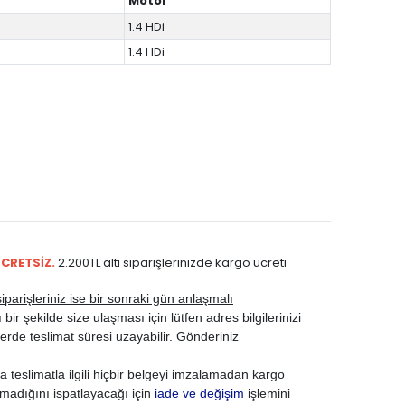
Motor
1.4 HDi
1.4 HDi
ÜCRETSİZ.
2.200TL altı siparişlerinizde kargo ücreti
parişleriniz ise bir sonraki gün anlaşmalı
ir şekilde size ulaşması için lütfen adres bilgilerinizi
rde teslimat süresi uzayabilir. Gönderiniz
 teslimatla ilgili hiçbir belgeyi imzalamadan kargo
madığını ispatlayacağı için
iade ve değişim
işlemini