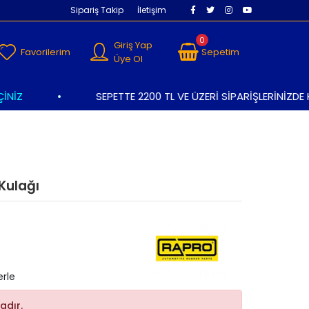
Sipariş Takip
İletişim
0
Giriş Yap
Favorilerim
Sepetim
Üye Ol
İZ
•
SEPETTE 2200 TL VE ÜZERİ SİPARİŞLERİNİZDE K
Kulağı
erle
adır.