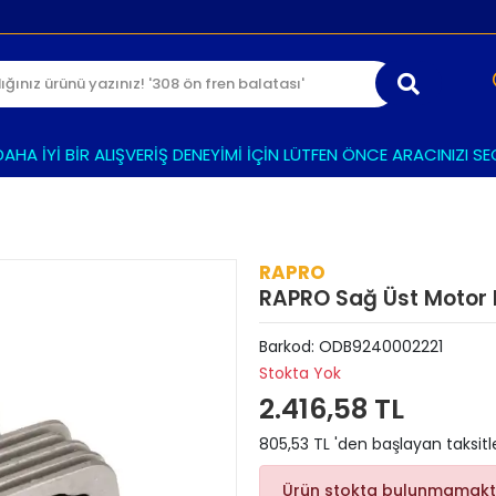
 İYİ BİR ALIŞVERİŞ DENEYİMİ İÇİN LÜTFEN ÖNCE ARACINIZI SEÇİN
RAPRO
RAPRO Sağ Üst Motor 
Barkod:
ODB9240002221
Stokta Yok
2.416,58 TL
805,53 TL 'den başlayan taksitl
Ürün stokta bulunmamakt