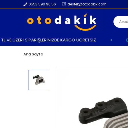
0553 590 90 56
destek@otodakik.com
 VE ÜZERİ SİPARİŞLERİNİZDE KARGO ÜCRETSİZ
•
DAHA
Ana Sayfa