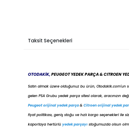
Taksit Seçenekleri
OTODAKİK,
PEUGEOT YEDEK PARÇA & CITROEN YE
Satın almak üzere olduğunuz bu ürün, Otodakik.com'un 
gelen PSA Grubu yedek parça sitesi olarak, aracınızın değ
Peugeot orijinal yedek parça
&
Citroen orijinal yedek pa
fiyat politikası, geniş stoğu ve hızlı kargo seçenekleri il
kaportaya her
türlü
yedek parçayı
stoğumuzda olsun olmas