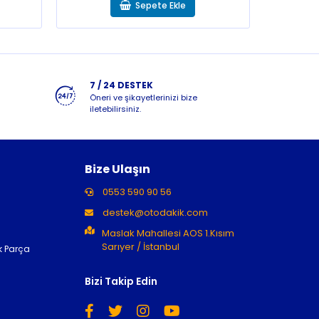
Sepete Ekle
7 / 24 DESTEK
Öneri ve şikayetlerinizi bize
iletebilirsiniz.
Bize Ulaşın
0553 590 90 56
destek@otodakik.com
Maslak Mahallesi AOS 1.Kısım
Sarıyer / İstanbul
k Parça
Bizi Takip Edin