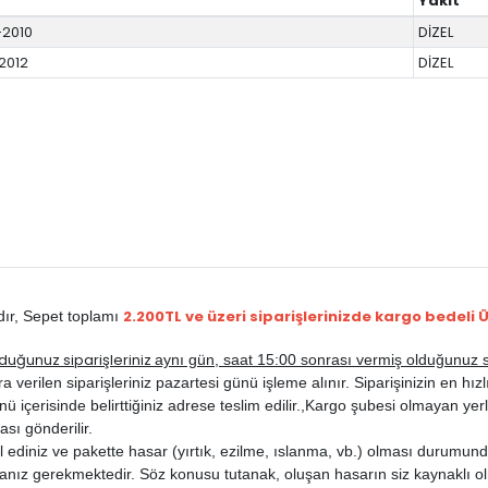
Yakıt
-2010
DİZEL
2012
DİZEL
2.200TL ve üzeri siparişlerinizde kargo bedeli 
dır,
Sepet toplamı
duğunuz siparişleriniz
aynı gün, saat 15:00 sonrası vermiş olduğunuz si
rilen siparişleriniz pazartesi günü işleme alınır. Siparişinizin en hızlı b
ü içerisinde belirttiğiniz adrese teslim edilir.,
Kargo şubesi olmayan yerle
ası gönderilir.
ediniz ve pakette hasar (yırtık, ezilme, ıslanma, vb.) olması durumunda
anız gerekmektedir. Söz konusu tutanak, oluşan hasarın siz kaynaklı ol