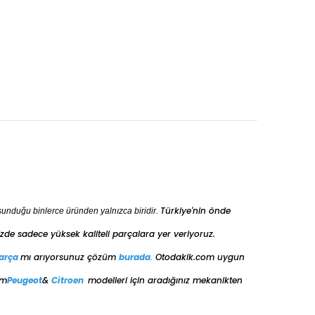
Türkiye'nin önde
sunduğu binlerce üründen yalnızca biridir.
de sadece yüksek kaliteli parçalara yer veriyoruz.
arça
mı arıyorsunuz çözüm
burada
.
Otodakik.com uygun
üm
Peugeot
&
Citroen
modelleri için aradığınız mekanikten