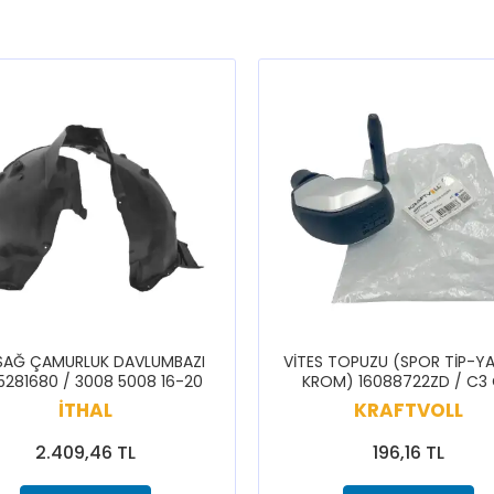
SAĞ ÇAMURLUK DAVLUMBAZI
VİTES TOPUZU (SPOR TİP-YA
5281680 / 3008 5008 16-20
KROM) 16088722ZD / C3
CELYSEE C3 BERLİNGO 308 
İTHAL
KRAFTVOLL
5008 PARTNER RİFTER
2.409,46 TL
196,16 TL