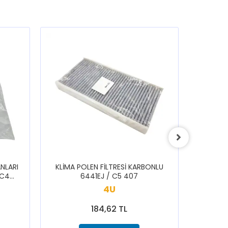
NLARI
KLİMA POLEN FİLTRESİ KARBONLU
ARKA S
 C4
6441EJ / C5 407
1616433
3008
SAXO 1
4U
184,62 TL