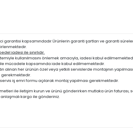
i garantisi kapsamındadır.Ürünlerin garanti şartları ve garanti süreleri
irlenmektedir.
del iadesi ile sınırlıdır.
miyle kullanılmasını önlemek amacıyla, iadesi kabul edilmemektedi
ığı ile mücadele kapsamında iade kabul edilmemektedir.
atın alınan her ürünün özel veya yetkili servislerde montajının yapılm
 gerekmektedir.
servis iş emri formu açılarak montaj yapılması gerekmektedir.
metleri ile iletişim kurun ve ürünü gönderirken mutlaka ürün faturası, 
te anlaşmalı kargo ile gönderiniz.