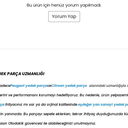
Bu ürün için henüz yorum yapılmadı.
Yorum Yap
DEK PARÇA UZMANLIĞI
sadece
Peugeot yedek parça
ve
Citroen yedek parça
alanındaki uzmanlığıyla 
erini ve performansını korumayı hedefliyoruz. Bu nedenle, ürün yelpazemiz
rça
ihtiyacınız mı var ya da orjinal kalitesinde
eşdeğer
yan sanayi yedek p
e sizin yanınızda. Bu parçayı sepete eklerken, tekrar ihtiyaç duyduğunuzda t
ın Otodakik güvencesi ile alabileceğinizi unutmayınız.