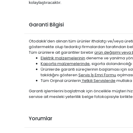
kolaylaştıracaktır.
Garanti Bilgisi
Otodakik’den alınan tüm ürünler ithalatçı ve/veya üretic
göstermekte olup tedarikçi firmalardan tarafından bel
Tüm ürünlere ait garantiler birebir
ürün değişimi veya be
Elektrik malzemelerinin
deneme ve yanılma yönte
Kaporta malzemelerinde
, sigorta dolandırıcıl
Ürünlerde garanti süreçlerinin başlaması için s
takıldığını gösteren
Servis İş Emri Formu
açılması
Tüm Orijinal ürünlerin
Yetkili Servislerde
mutlaka 
Garanti işlemlerini başlatmak için öncelikle müşteri hiz
servise ait mesleki yeterlilik belge fotokopisiyle birlik
Yorumlar