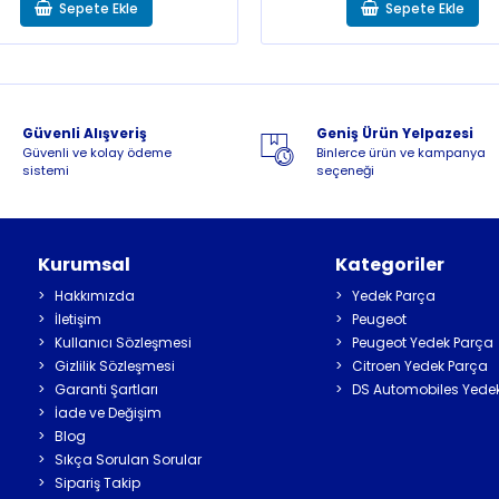
Sepete Ekle
Sepete Ekle
Güvenli Alışveriş
Geniş Ürün Yelpazesi
Güvenli ve kolay ödeme
Binlerce ürün ve kampanya
sistemi
seçeneği
Kurumsal
Kategoriler
Hakkımızda
Yedek Parça
İletişim
Peugeot
Kullanıcı Sözleşmesi
Peugeot Yedek Parça
Gizlilik Sözleşmesi
Citroen Yedek Parça
Garanti Şartları
DS Automobiles Yede
İade ve Değişim
Blog
Sıkça Sorulan Sorular
Sipariş Takip