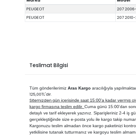
Marka
Model
PEUGEOT
207 2006
PEUGEOT
207 2010-
Teslimat Bilgisi
Tüm gönderilerimiz
Aras Kargo
aracılığıyla yapılmakta
125,00TL'dir.
Sitemizden
vermiş ol
gün içerisinde saat 15:00'a kadar
kargo firmasına teslim edilir.
Cuma günü 15:00’dan sonra ve
detaylı ve tarif ekleyerek yazınız. Siparişleriniz 2-4 iş gün
gerçekleştiğinde size e-posta yolu ile kargo takip numar
Kargonuzu teslim almadan önce kargo paketinizi kontrol 
yetkilisine tutanak tutturmanız ve kargoyu teslim almam