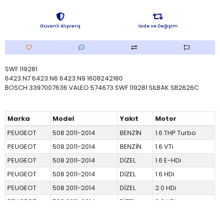
Güvenli Alışveriş
İade ve Değişim
SWF 119281
6423.N7 6423.N6 6423.N9 1608242180
BOSCH 3397007636 VALEO 574673 SWF 119281 SILBAK SB2626C
Marka
Model
Yakıt
Motor
PEUGEOT
508 2011-2014
BENZİN
1.6 THP Turbo
PEUGEOT
508 2011-2014
BENZİN
1.6 VTi
PEUGEOT
508 2011-2014
DİZEL
1.6 E-HDi
PEUGEOT
508 2011-2014
DİZEL
1.6 HDi
PEUGEOT
508 2011-2014
DİZEL
2.0 HDi
PEUGEOT
508 2011-2014
DİZEL
2.2 HDi
PEUGEOT
508 2014-2018
DİZEL
1.6 BlueHDi