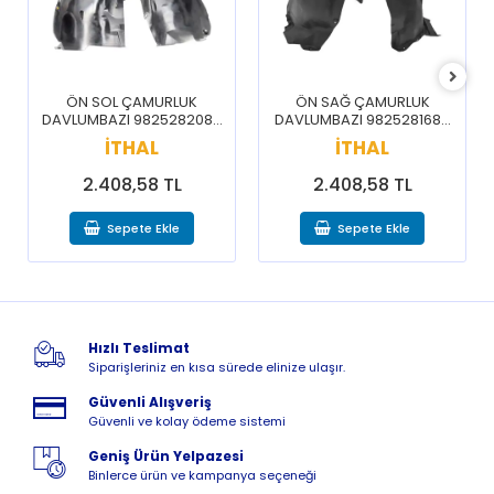
ÖN SOL ÇAMURLUK
ÖN SAĞ ÇAMURLUK
DAVLUMBAZI 9825282080
DAVLUMBAZI 9825281680
/ 3008 5008 16-20
/ 3008 5008 16-20
İTHAL
İTHAL
2.408,58 TL
2.408,58 TL
Sepete Ekle
Sepete Ekle
Hızlı Teslimat
Siparişleriniz en kısa sürede elinize ulaşır.
Güvenli Alışveriş
Güvenli ve kolay ödeme sistemi
Geniş Ürün Yelpazesi
Binlerce ürün ve kampanya seçeneği