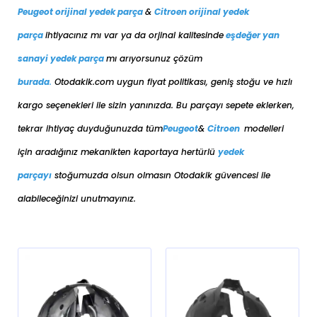
Peugeot orijinal yedek parça
&
Citroen orijinal yedek
parça
ihtiyacınız mı var ya da orjinal kalitesinde
eşdeğer
yan
sanayi yedek parça
mı arıyorsunuz çözüm
burada
.
Otodakik.com uygun fiyat politikası, geniş stoğu ve hızlı
kargo seçenekleri ile sizin yanınızda. Bu parçayı sepete eklerken,
tekrar ihtiyaç duyduğunuzda tüm
Peugeot
&
Citroen
modelleri
için aradığınız mekanikten kaportaya her
türlü
yedek
parçayı
stoğumuzda olsun olmasın Otodakik güvencesi ile
alabileceğinizi unutmayınız.