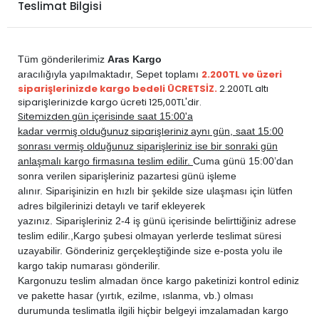
Teslimat Bilgisi
PEUGEOT
508 2014-2018
DİZEL
1.6 E-HDi
PEUGEOT
508 2014-2018
DİZEL
2.0 HDi
PEUGEOT
RCZ 2010-2015
BENZİN
1.6 THP
Tüm gönderilerimiz
Aras Kargo
2.200TL ve üzeri
aracılığıyla yapılmaktadır,
Sepet toplamı
siparişlerinizde kargo bedeli ÜCRETSİZ.
2.200TL altı
siparişlerinizde kargo ücreti 125,00TL'dir.
Sitemizden
gün içerisinde saat 15:00'a
vermiş olduğunuz siparişleriniz
kadar
aynı gün, saat 15:00
sonrası vermiş olduğunuz siparişleriniz ise bir sonraki gün
anlaşmalı kargo firmasına teslim edilir.
Cuma günü 15:00’dan
sonra verilen siparişleriniz pazartesi günü işleme
alınır. Siparişinizin en hızlı bir şekilde size ulaşması için lütfen
adres bilgilerinizi detaylı ve tarif ekleyerek
yazınız. Siparişleriniz 2-4 iş günü içerisinde belirttiğiniz adrese
teslim edilir.,
Kargo şubesi olmayan yerlerde teslimat süresi
uzayabilir. Gönderiniz gerçekleştiğinde size e-posta yolu ile
kargo takip numarası gönderilir.
Kargonuzu teslim almadan önce kargo paketinizi kontrol ediniz
ve pakette hasar (yırtık, ezilme, ıslanma, vb.) olması
durumunda teslimatla ilgili hiçbir belgeyi imzalamadan kargo