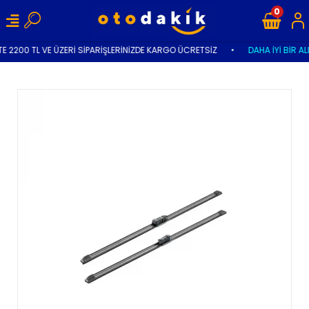
0
E 2200 TL VE ÜZERİ SİPARİŞLERİNİZDE KARGO ÜCRETSİZ
•
DAHA İYİ BİR AL