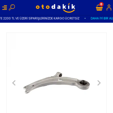
0
E 2200 TL VE ÜZERİ SİPARİŞLERİNİZDE KARGO ÜCRETSİZ
•
DAHA İYİ BİR AL