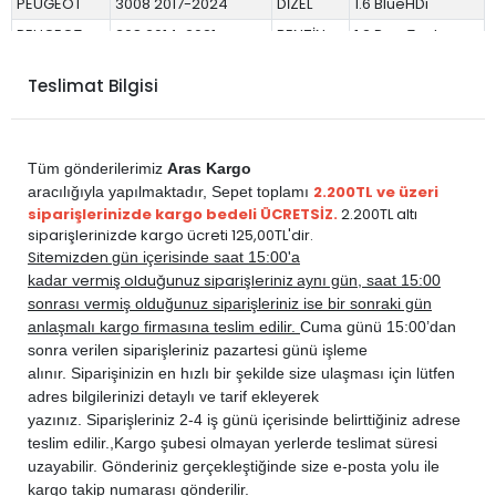
PEUGEOT
3008 2017-2024
DİZEL
1.6 BlueHDi
PEUGEOT
308 2014-2021
BENZİN
1.2 PureTech
PEUGEOT
308 2014-2021
BENZİN
1.2 VTi
Teslimat Bilgisi
PEUGEOT
308 2014-2021
BENZİN
1.6 THP Turbo
PEUGEOT
308 2014-2021
DİZEL
1.5 BlueHDi
PEUGEOT
308 2014-2021
DİZEL
1.6 BlueHDi
Tüm gönderilerimiz
Aras Kargo
PEUGEOT
308 2014-2021
DİZEL
1.6 E-HDi
2.200TL ve üzeri
aracılığıyla yapılmaktadır,
Sepet toplamı
siparişlerinizde kargo bedeli ÜCRETSİZ.
2.200TL altı
PEUGEOT
308 2014-2021
DİZEL
1.6 HDi
siparişlerinizde kargo ücreti 125,00TL'dir.
PEUGEOT
5008 2017-2024
BENZİN
1.2 PureTech
Sitemizden
gün içerisinde saat 15:00'a
vermiş olduğunuz siparişleriniz
kadar
aynı gün, saat 15:00
PEUGEOT
5008 2017-2024
BENZİN
1.6 PureTech
sonrası vermiş olduğunuz siparişleriniz ise bir sonraki gün
PEUGEOT
5008 2017-2024
BENZİN
1.6 THP Turbo
anlaşmalı kargo firmasına teslim edilir.
Cuma günü 15:00’dan
PEUGEOT
5008 2017-2024
DİZEL
1.5 BlueHDi
sonra verilen siparişleriniz pazartesi günü işleme
alınır. Siparişinizin en hızlı bir şekilde size ulaşması için lütfen
PEUGEOT
5008 2017-2024
DİZEL
1.6 BlueHDi
adres bilgilerinizi detaylı ve tarif ekleyerek
PEUGEOT
5008 2017-2024
HYBRID
BENZİN
yazınız. Siparişleriniz 2-4 iş günü içerisinde belirttiğiniz adrese
teslim edilir.,
Kargo şubesi olmayan yerlerde teslimat süresi
uzayabilir. Gönderiniz gerçekleştiğinde size e-posta yolu ile
kargo takip numarası gönderilir.