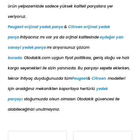
ürün yelpazemizde sadece yüksek kaliteli parçalara yer
veriyoruz.
Peugeot orijinal yedek parça
&
Citroen orijinal yedek
parça
ihtiyacınız mı var ya da orjinal kalitesinde
eşdeğer
yan
sanayi yedek parça
mı arıyorsunuz çözüm
burada
.
Otodakik.com uygun fiyat politikası, geniş stoğu ve hızlı
kargo seçenekleri ile sizin yanınızda. Bu parçayı sepete eklerken,
tekrar ihtiyaç duyduğunuzda tüm
Peugeot
&
Citroen
modelleri
için aradığınız mekanikten kaportaya her
türlü
yedek
parçayı
stoğumuzda olsun olmasın Otodakik güvencesi ile
alabileceğinizi unutmayınız.