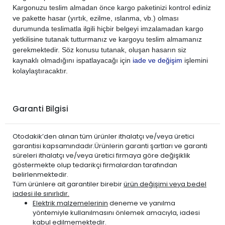
Kargonuzu teslim almadan önce kargo paketinizi kontrol ediniz
ve pakette hasar (yırtık, ezilme, ıslanma, vb.) olması
durumunda teslimatla ilgili hiçbir belgeyi imzalamadan kargo
yetkilisine tutanak tutturmanız ve kargoyu teslim almamanız
gerekmektedir. Söz konusu tutanak, oluşan hasarın siz
kaynaklı olmadığını ispatlayacağı için
iade ve değişim
işlemini
kolaylaştıracaktır.
Garanti Bilgisi
Otodakik’den alınan tüm ürünler ithalatçı ve/veya üretici
garantisi kapsamındadır.Ürünlerin garanti şartları ve garanti
süreleri ithalatçı ve/veya üretici firmaya göre değişiklik
göstermekte olup tedarikçi firmalardan tarafından
belirlenmektedir.
Tüm ürünlere ait garantiler birebir
ürün değişimi veya bedel
iadesi ile sınırlıdır.
Elektrik malzemelerinin
deneme ve yanılma
yöntemiyle kullanılmasını önlemek amacıyla, iadesi
kabul edilmemektedir.