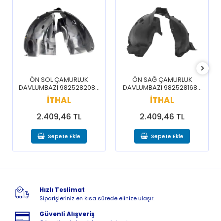
ÖN SOL ÇAMURLUK
ÖN SAĞ ÇAMURLUK
DAVLUMBAZI 9825282080
DAVLUMBAZI 9825281680
/ 3008 5008 16-20
/ 3008 5008 16-20
İTHAL
İTHAL
2.409,46 TL
2.409,46 TL
Sepete Ekle
Sepete Ekle
Hızlı Teslimat
Siparişleriniz en kısa sürede elinize ulaşır.
Güvenli Alışveriş