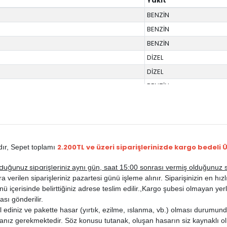
Yakıt
BENZİN
BENZİN
BENZİN
DİZEL
DİZEL
BENZİN
BENZİN
BENZİN
DİZEL
DİZEL
2.200TL ve üzeri siparişlerinizde kargo bedeli 
dır,
Sepet toplamı
HYBRID
duğunuz siparişleriniz
aynı gün, saat 15:00 sonrası vermiş olduğunuz si
rilen siparişleriniz pazartesi günü işleme alınır. Siparişinizin en hızlı b
ü içerisinde belirttiğiniz adrese teslim edilir.,
Kargo şubesi olmayan yerle
ası gönderilir.
ediniz ve pakette hasar (yırtık, ezilme, ıslanma, vb.) olması durumunda
anız gerekmektedir. Söz konusu tutanak, oluşan hasarın siz kaynaklı ol