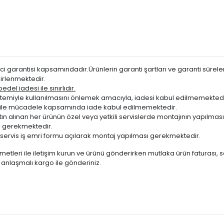
i garantisi kapsamındadır.Ürünlerin garanti şartları ve garanti süreleri
irlenmektedir.
del iadesi ile sınırlıdır.
miyle kullanılmasını önlemek amacıyla, iadesi kabul edilmemektedi
ığı ile mücadele kapsamında iade kabul edilmemektedir.
atın alınan her ürünün özel veya yetkili servislerde montajının yapılm
 gerekmektedir.
servis iş emri formu açılarak montaj yapılması gerekmektedir.
metleri ile iletişim kurun ve ürünü gönderirken mutlaka ürün faturası, 
te anlaşmalı kargo ile gönderiniz.