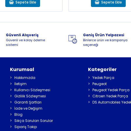
Sepete Ekle
Sepete Ekle
Güvenli Alışveriş
Geniş Ürün Yelpazesi
Güvenli ve kolay ödeme
Binlerce ürün ve kampanya
sistemi
seçeneği
Kurumsal
Kategoriler
Hakkımızda
Yedek Parça
İletişim
Peugeot
Kullanıcı Sözleşmesi
Peugeot Yedek Parça
Gizlilik Sözleşmesi
Citroen Yedek Parça
Garanti Şartları
DS Automobiles Yede
İade ve Değişim
Blog
Sıkça Sorulan Sorular
Sipariş Takip