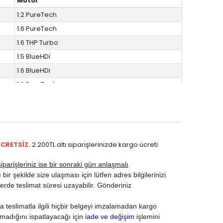
Motor
1.2 PureTech
1.6 PureTech
1.6 THP Turbo
1.5 BlueHDi
1.6 BlueHDi
1.2 PureTech
1.6 PureTech
1.6 THP Turbo
1.5 BlueHDi
1.6 BlueHDi
ÜCRETSİZ.
2.200TL altı siparişlerinizde kargo ücreti
BENZİN
parişleriniz ise bir sonraki gün anlaşmalı
ir şekilde size ulaşması için lütfen adres bilgilerinizi
rde teslimat süresi uzayabilir. Gönderiniz
 teslimatla ilgili hiçbir belgeyi imzalamadan kargo
madığını ispatlayacağı için
iade ve değişim
işlemini