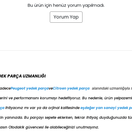
Bu ürün için henüz yorum yapılmadı.
Yorum Yap
DEK PARÇA UZMANLIĞI
sadece
Peugeot yedek parça
ve
Citroen yedek parça
alanındaki uzmanlığıyla 
erini ve performansını korumayı hedefliyoruz. Bu nedenle, ürün yelpazemiz
rça
ihtiyacınız mı var ya da orjinal kalitesinde
eşdeğer
yan sanayi yedek p
e sizin yanınızda. Bu parçayı sepete eklerken, tekrar ihtiyaç duyduğunuzda t
ın Otodakik güvencesi ile alabileceğinizi unutmayınız.