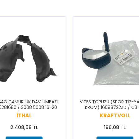
SAĞ ÇAMURLUK DAVLUMBAZI
VİTES TOPUZU (SPOR TİP-YA
5281680 / 3008 5008 16-20
KROM) 16088722ZD / C3
CELYSEE C3 BERLİNGO 308 
İTHAL
KRAFTVOLL
5008 PARTNER RİFTER
2.408,58 TL
196,08 TL