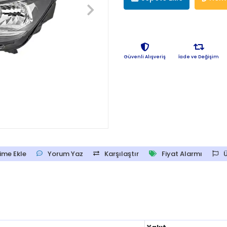
Güvenli Alışveriş
İade ve Değişim
ime Ekle
Yorum Yaz
Karşılaştır
Fiyat Alarmı
Ü