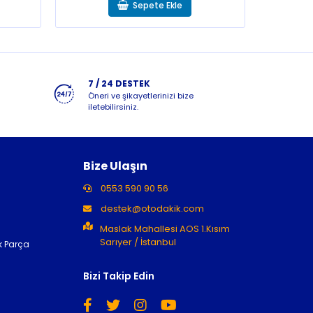
Sepete Ekle
7 / 24 DESTEK
Öneri ve şikayetlerinizi bize
iletebilirsiniz.
Bize Ulaşın
0553 590 90 56
destek@otodakik.com
Maslak Mahallesi AOS 1.Kısım
Sarıyer / İstanbul
k Parça
Bizi Takip Edin