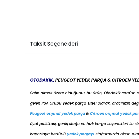
Taksit Seçenekleri
OTODAKİK,
PEUGEOT YEDEK PARÇA & CITROEN YE
Satın almak üzere olduğunuz bu ürün, Otodakik.com'un 
gelen PSA Grubu yedek parça sitesi olarak, aracınızın değ
Peugeot orijinal yedek parça
&
Citroen orijinal yedek pa
fiyat politikası, geniş stoğu ve hızlı kargo seçenekleri il
kaportaya her
türlü
yedek parçayı
stoğumuzda olsun olmas