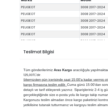
Marka
Model
PEUGEOT
3008 2017-2024
PEUGEOT
3008 2017-2024
PEUGEOT
3008 2017-2024
PEUGEOT
3008 2017-2024
PEUGEOT
3008 2017-2024
PEUGEOT
5008 2017-2024
PEUGEOT
5008 2017-2024
Teslimat Bilgisi
PEUGEOT
5008 2017-2024
PEUGEOT
5008 2017-2024
PEUGEOT
5008 2017-2024
Tüm gönderilerimiz
Aras Kargo
aracılığıyla yapılmakta
PEUGEOT
5008 2017-2024
125,00TL'dir.
Sitemizden
vermiş ol
gün içerisinde saat 15:00'a kadar
kargo firmasına teslim edilir.
Cuma günü 15:00’dan sonra ve
detaylı ve tarif ekleyerek yazınız. Siparişleriniz 2-4 iş gün
gerçekleştiğinde size e-posta yolu ile kargo takip numar
Kargonuzu teslim almadan önce kargo paketinizi kontrol 
yetkilisine tutanak tutturmanız ve kargoyu teslim almam