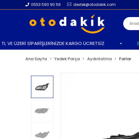
0553 590 90 56
destek@otodakik.com
 VE ÜZERİ SİPARİŞLERİNİZDE KARGO ÜCRETSİZ
•
DAHA
Ana Sayfa
Yedek Parça
Aydınlatma
Farlar