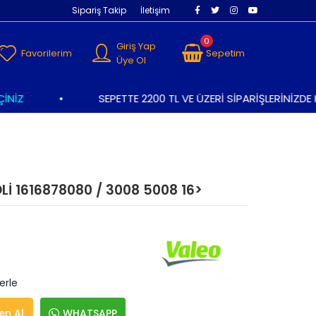
Sipariş Takip
İletişim
0
Giriş Yap
Favorilerim
Sepetim
Üye Ol
İZ
•
SEPETTE 2200 TL VE ÜZERİ SİPARİŞLERİNİZDE K
İ 1616878080 / 3008 5008 16>
erle
n Al
WHATSAPP