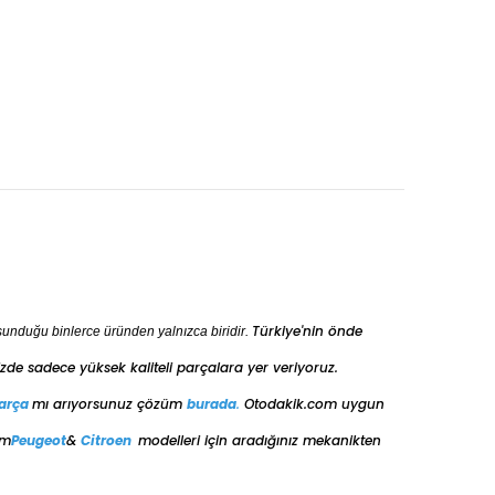
Türkiye'nin önde
sunduğu binlerce üründen yalnızca biridir.
de sadece yüksek kaliteli parçalara yer veriyoruz.
arça
mı arıyorsunuz çözüm
burada
.
Otodakik.com uygun
üm
Peugeot
&
Citroen
modelleri için aradığınız mekanikten