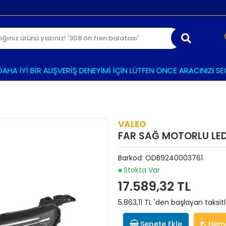
 İYİ BİR ALIŞVERİŞ DENEYİMİ İÇİN LÜTFEN ÖNCE ARACINIZI SEÇİN
VALEO
FAR SAĞ MOTORLU LEDL
Barkod:
ODB9240003761
Stokta Var
17.589,32 TL
5.863,11 TL 'den başlayan taksitl
Sepete Ekle
Heme