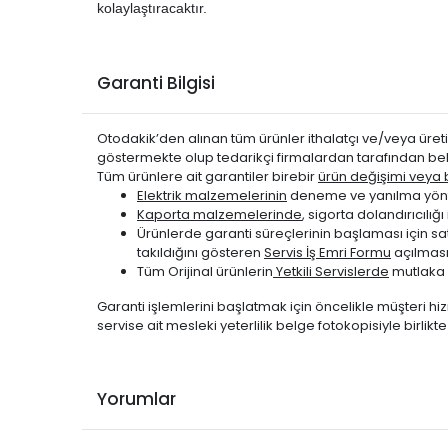
kolaylaştıracaktır.
Garanti Bilgisi
Otodakik’den alınan tüm ürünler ithalatçı ve/veya üretic
göstermekte olup tedarikçi firmalardan tarafından bel
Tüm ürünlere ait garantiler birebir
ürün değişimi veya be
Elektrik malzemelerinin
deneme ve yanılma yönte
Kaporta malzemelerinde
, sigorta dolandırıcıl
Ürünlerde garanti süreçlerinin başlaması için s
takıldığını gösteren
Servis İş Emri Formu
açılması
Tüm Orijinal ürünlerin
Yetkili Servislerde
mutlaka 
Garanti işlemlerini başlatmak için öncelikle müşteri hiz
servise ait mesleki yeterlilik belge fotokopisiyle birlik
Yorumlar