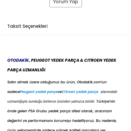
Yorum Yap
Taksit Seçenekleri
OTODAKİK,
PEUGEOT YEDEK PARÇA & CITROEN YEDEK
PARÇA UZMANLIĞI
Satın almak üzere olduğunuz bu ürün, Otodakik.com'un
sadece
Peugeot yedek parça
ve
Citroen yedek parça
alanındaki
Türkiye'nin
uzmanlığıyla sunduğu binlerce üründen yalnızca biridir.
önde gelen PSA Grubu yedek parça sitesi olarak, aracınızın
değerini ve performansını korumayı hedefliyoruz. Bu nedenle,
ürün yelpazemizde sadece yüksek kaliteli parçalara yer