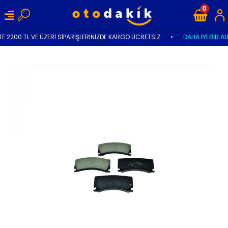
0
E 2200 TL VE ÜZERİ SİPARİŞLERİNİZDE KARGO ÜCRETSİZ
•
DAHA İYİ BİR AL