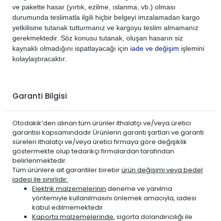
ve pakette hasar (yırtık, ezilme, ıslanma, vb.) olması
durumunda teslimatla ilgili hiçbir belgeyi imzalamadan kargo
yetkilisine tutanak tutturmanız ve kargoyu teslim almamanız
gerekmektedir. Söz konusu tutanak, oluşan hasarın siz
kaynaklı olmadığını ispatlayacağı için
iade ve değişim
işlemini
kolaylaştıracaktır.
Garanti Bilgisi
Otodakik’den alınan tüm ürünler ithalatçı ve/veya üretici
garantisi kapsamındadır.Ürünlerin garanti şartları ve garanti
süreleri ithalatçı ve/veya üretici firmaya göre değişiklik
göstermekte olup tedarikçi firmalardan tarafından
belirlenmektedir.
Tüm ürünlere ait garantiler birebir
ürün değişimi veya bedel
iadesi ile sınırlıdır.
Elektrik malzemelerinin
deneme ve yanılma
yöntemiyle kullanılmasını önlemek amacıyla, iadesi
kabul edilmemektedir.
Kaporta malzemelerinde
, sigorta dolandırıcılığı ile