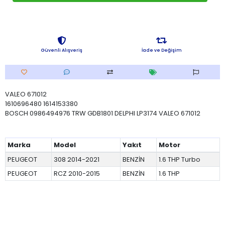
Güvenli Alışveriş
İade ve Değişim
VALEO 671012
1610696480 1614153380
BOSCH 0986494976 TRW GDB1801 DELPHI LP3174 VALEO 671012
Marka
Model
Yakıt
Motor
PEUGEOT
308 2014-2021
BENZİN
1.6 THP Turbo
PEUGEOT
RCZ 2010-2015
BENZİN
1.6 THP