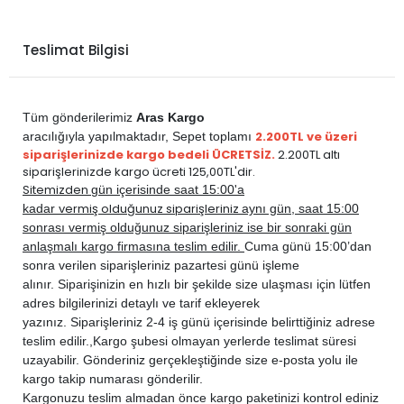
Teslimat Bilgisi
Tüm gönderilerimiz
Aras Kargo
2.200TL ve üzeri
aracılığıyla yapılmaktadır,
Sepet toplamı
siparişlerinizde kargo bedeli ÜCRETSİZ.
2.200TL altı
siparişlerinizde kargo ücreti 125,00TL'dir.
Sitemizden
gün içerisinde saat 15:00'a
vermiş olduğunuz siparişleriniz
kadar
aynı gün, saat 15:00
sonrası vermiş olduğunuz siparişleriniz ise bir sonraki gün
anlaşmalı kargo firmasına teslim edilir.
Cuma günü 15:00’dan
sonra verilen siparişleriniz pazartesi günü işleme
alınır. Siparişinizin en hızlı bir şekilde size ulaşması için lütfen
adres bilgilerinizi detaylı ve tarif ekleyerek
yazınız. Siparişleriniz 2-4 iş günü içerisinde belirttiğiniz adrese
teslim edilir.,
Kargo şubesi olmayan yerlerde teslimat süresi
uzayabilir. Gönderiniz gerçekleştiğinde size e-posta yolu ile
kargo takip numarası gönderilir.
Kargonuzu teslim almadan önce kargo paketinizi kontrol ediniz