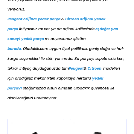
veriyoruz.
Peugeot orijinal yedek parça
&
Citroen orijinal yedek
parça
ihtiyacınız mı var ya da orjinal kalitesinde
eşdeğer
yan
sanayi yedek parça
mı arıyorsunuz çözüm
burada
.
Otodakik.com uygun fiyat politikası, geniş stoğu ve hızlı
kargo seçenekleri ile sizin yanınızda. Bu parçayı sepete eklerken,
tekrar ihtiyaç duyduğunuzda tüm
Peugeot
&
Citroen
modelleri
için aradığınız mekanikten kaportaya her
türlü
yedek
parçayı
stoğumuzda olsun olmasın Otodakik güvencesi ile
alabileceğinizi unutmayınız.