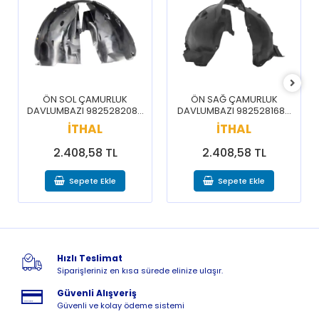
ÖN SOL ÇAMURLUK
ÖN SAĞ ÇAMURLUK
DAVLUMBAZI 9825282080
DAVLUMBAZI 9825281680
/ 3008 5008 16-20
/ 3008 5008 16-20
İTHAL
İTHAL
2.408,58 TL
2.408,58 TL
Sepete Ekle
Sepete Ekle
Hızlı Teslimat
Siparişleriniz en kısa sürede elinize ulaşır.
Güvenli Alışveriş
Güvenli ve kolay ödeme sistemi