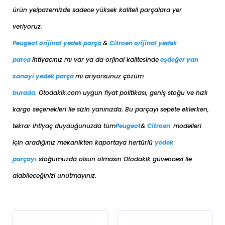
ürün yelpazemizde sadece yüksek kaliteli parçalara yer
veriyoruz.
Peugeot orijinal yedek parça
&
Citroen orijinal yedek
parça
ihtiyacınız mı var ya da orjinal kalitesinde
eşdeğer
yan
sanayi yedek parça
mı arıyorsunuz çözüm
burada
.
Otodakik.com uygun fiyat politikası, geniş stoğu ve hızlı
kargo seçenekleri ile sizin yanınızda. Bu parçayı sepete eklerken,
tekrar ihtiyaç duyduğunuzda tüm
Peugeot
&
Citroen
modelleri
için aradığınız mekanikten kaportaya her
türlü
yedek
parçayı
stoğumuzda olsun olmasın Otodakik güvencesi ile
alabileceğinizi unutmayınız.