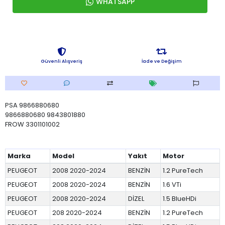
WHATSAPP
Güvenli Alışveriş
İade ve Değişim
PSA 9866880680
9866880680 9843801880
FROW 3301101002
Marka
Model
Yakıt
Motor
PEUGEOT
2008 2020-2024
BENZİN
1.2 PureTech
PEUGEOT
2008 2020-2024
BENZİN
1.6 VTi
PEUGEOT
2008 2020-2024
DİZEL
1.5 BlueHDi
PEUGEOT
208 2020-2024
BENZİN
1.2 PureTech