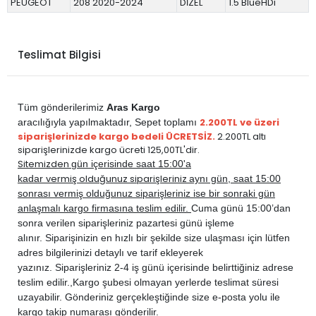
PEUGEOT
208 2020-2024
DİZEL
1.5 BlueHDi
Teslimat Bilgisi
Tüm gönderilerimiz
Aras Kargo
2.200TL ve üzeri
aracılığıyla yapılmaktadır,
Sepet toplamı
siparişlerinizde kargo bedeli ÜCRETSİZ.
2.200TL altı
siparişlerinizde kargo ücreti 125,00TL'dir.
Sitemizden
gün içerisinde saat 15:00'a
vermiş olduğunuz siparişleriniz
kadar
aynı gün, saat 15:00
sonrası vermiş olduğunuz siparişleriniz ise bir sonraki gün
anlaşmalı kargo firmasına teslim edilir.
Cuma günü 15:00’dan
sonra verilen siparişleriniz pazartesi günü işleme
alınır. Siparişinizin en hızlı bir şekilde size ulaşması için lütfen
adres bilgilerinizi detaylı ve tarif ekleyerek
yazınız. Siparişleriniz 2-4 iş günü içerisinde belirttiğiniz adrese
teslim edilir.,
Kargo şubesi olmayan yerlerde teslimat süresi
uzayabilir. Gönderiniz gerçekleştiğinde size e-posta yolu ile
kargo takip numarası gönderilir.