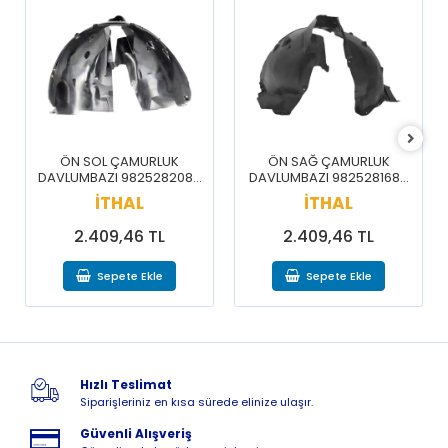
ÖN SOL ÇAMURLUK
ÖN SAĞ ÇAMURLUK
DAVLUMBAZI 9825282080
DAVLUMBAZI 9825281680
/ 3008 5008 16-20
/ 3008 5008 16-20
İTHAL
İTHAL
2.409,46 TL
2.409,46 TL
Sepete Ekle
Sepete Ekle
Hızlı Teslimat
Siparişleriniz en kısa sürede elinize ulaşır.
Güvenli Alışveriş