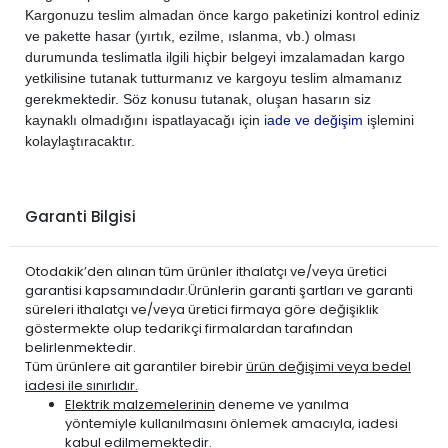
Kargonuzu teslim almadan önce kargo paketinizi kontrol ediniz
ve pakette hasar (yırtık, ezilme, ıslanma, vb.) olması
durumunda teslimatla ilgili hiçbir belgeyi imzalamadan kargo
yetkilisine tutanak tutturmanız ve kargoyu teslim almamanız
gerekmektedir. Söz konusu tutanak, oluşan hasarın siz
kaynaklı olmadığını ispatlayacağı için
iade ve değişim
işlemini
kolaylaştıracaktır.
Garanti Bilgisi
Otodakik’den alınan tüm ürünler ithalatçı ve/veya üretici
garantisi kapsamındadır.Ürünlerin garanti şartları ve garanti
süreleri ithalatçı ve/veya üretici firmaya göre değişiklik
göstermekte olup tedarikçi firmalardan tarafından
belirlenmektedir.
Tüm ürünlere ait garantiler birebir
ürün değişimi veya bedel
iadesi ile sınırlıdır.
Elektrik malzemelerinin
deneme ve yanılma
yöntemiyle kullanılmasını önlemek amacıyla, iadesi
kabul edilmemektedir.