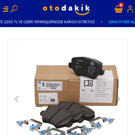
0
E 2200 TL VE ÜZERİ SİPARİŞLERİNİZDE KARGO ÜCRETSİZ
•
DAHA İYİ BİR AL