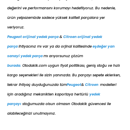
değerini ve performansını korumayı hedefliyoruz. Bu nedenle,
ürün yelpazemizde sadece yüksek kaliteli parçalara yer
veriyoruz.
Peugeot orijinal yedek parça
&
Citroen orijinal yedek
parça
ihtiyacınız mı var ya da orjinal kalitesinde
eşdeğer
yan
sanayi yedek parça
mı arıyorsunuz çözüm
burada
.
Otodakik.com uygun fiyat politikası, geniş stoğu ve hızlı
kargo seçenekleri ile sizin yanınızda. Bu parçayı sepete eklerken,
tekrar ihtiyaç duyduğunuzda tüm
Peugeot
&
Citroen
modelleri
için aradığınız mekanikten kaportaya her
türlü
yedek
parçayı
stoğumuzda olsun olmasın Otodakik güvencesi ile
alabileceğinizi unutmayınız.