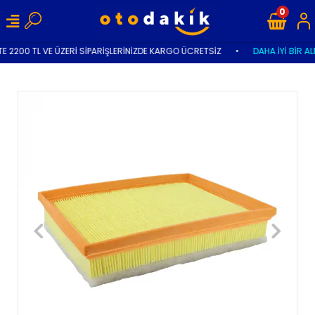
0
E 2200 TL VE ÜZERİ SİPARİŞLERİNİZDE KARGO ÜCRETSİZ
•
DAHA İYİ BİR AL