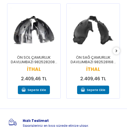
ÖN SOL ÇAMURLUK
ÖN SAĞ ÇAMURLUK
DAVLUMBAZI 9825282080
DAVLUMBAZI 9825281680
/ 3008 5008 16-20
/ 3008 5008 16-20
İTHAL
İTHAL
2.409,46 TL
2.409,46 TL
Sepete Ekle
Sepete Ekle
Hızlı Teslimat
Siparişleriniz en kısa sürede elinize ulaşır.