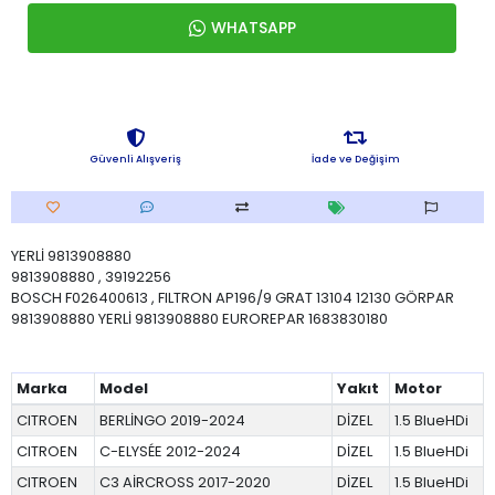
WHATSAPP
Güvenli Alışveriş
İade ve Değişim
YERLİ 9813908880
9813908880 , 39192256
BOSCH F026400613 , FILTRON AP196/9 GRAT 13104 12130 GÖRPAR
9813908880 YERLİ 9813908880 EUROREPAR 1683830180
Marka
Model
Yakıt
Motor
CITROEN
BERLİNGO 2019-2024
DİZEL
1.5 BlueHDi
CITROEN
C-ELYSÉE 2012-2024
DİZEL
1.5 BlueHDi
CITROEN
C3 AİRCROSS 2017-2020
DİZEL
1.5 BlueHDi