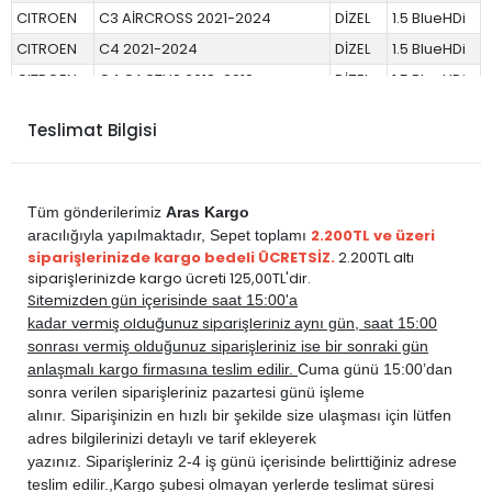
CITROEN
C3 AİRCROSS 2021-2024
DİZEL
1.5 BlueHDi
CITROEN
C4 2021-2024
DİZEL
1.5 BlueHDi
CITROEN
C4 CACTUS 2018-2019
DİZEL
1.5 BlueHDi
CITROEN
C4-X 2021-2024
DİZEL
1.5 BlueHDi
Teslimat Bilgisi
CITROEN
C5 AİRCROSS 2019-2024
DİZEL
1.5 BlueHDi
DS
DS 3 CROSSBACK 2019-2020
DİZEL
1.5 BlueHDi
DS
DS 4 2022-2024
DİZEL
1.5 BlueHDi
Tüm gönderilerimiz
Aras Kargo
DS
DS 7 CROSSBACK 2018-2022
DİZEL
1.5 BlueHDi
2.200TL ve üzeri
aracılığıyla yapılmaktadır,
Sepet toplamı
siparişlerinizde kargo bedeli ÜCRETSİZ.
2.200TL altı
DS
DS 7 CROSSBACK 2022-2024
DİZEL
1.5 BlueHDi
siparişlerinizde kargo ücreti 125,00TL'dir.
PEUGEOT
2008 2013-2019
DİZEL
1.5 BlueHDi
Sitemizden
gün içerisinde saat 15:00'a
vermiş olduğunuz siparişleriniz
kadar
aynı gün, saat 15:00
PEUGEOT
2008 2020-2024
DİZEL
1.5 BlueHDi
sonrası vermiş olduğunuz siparişleriniz ise bir sonraki gün
PEUGEOT
208 2012-2020
DİZEL
1.5 BlueHDi
anlaşmalı kargo firmasına teslim edilir.
Cuma günü 15:00’dan
PEUGEOT
208 2020-2024
DİZEL
1.5 BlueHDi
sonra verilen siparişleriniz pazartesi günü işleme
alınır. Siparişinizin en hızlı bir şekilde size ulaşması için lütfen
PEUGEOT
3008 2017-2024
DİZEL
1.5 BlueHDi
adres bilgilerinizi detaylı ve tarif ekleyerek
PEUGEOT
301 2012-2020
DİZEL
1.5 BlueHDi
yazınız. Siparişleriniz 2-4 iş günü içerisinde belirttiğiniz adrese
PEUGEOT
308 2014-2021
DİZEL
1.5 BlueHDi
teslim edilir.,
Kargo şubesi olmayan yerlerde teslimat süresi