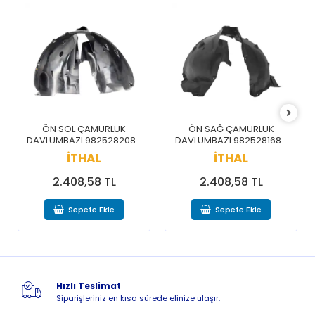
ÖN SOL ÇAMURLUK
ÖN SAĞ ÇAMURLUK
DAVLUMBAZI 9825282080
DAVLUMBAZI 9825281680
/ 3008 5008 16-20
/ 3008 5008 16-20
İTHAL
İTHAL
2.408,58 TL
2.408,58 TL
Sepete Ekle
Sepete Ekle
Hızlı Teslimat
Siparişleriniz en kısa sürede elinize ulaşır.