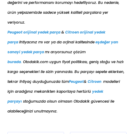
değerini ve performansını korumayı hedefliyoruz. Bu nedenle,
ürün yelpazemizde sadece yüksek kaliteli parçalara yer
veriyoruz.
Peugeot orijinal yedek parça
&
Citroen orijinal yedek
parça
ihtiyacınız mı var ya da orjinal kalitesinde
eşdeğer
yan
sanayi yedek parça
mı arıyorsunuz çözüm
burada
.
Otodakik.com uygun fiyat politikası, geniş stoğu ve hızlı
kargo seçenekleri ile sizin yanınızda. Bu parçayı sepete eklerken,
tekrar ihtiyaç duyduğunuzda tüm
Peugeot
&
Citroen
modelleri
için aradığınız mekanikten kaportaya her
türlü
yedek
parçayı
stoğumuzda olsun olmasın Otodakik güvencesi ile
alabileceğinizi unutmayınız.