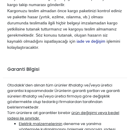
kargo takip numarası gönderilir.
Kargonuzu teslim almadan önce kargo paketinizi kontrol ediniz
ve pakette hasar (yırtık, ezilme, ıslanma, vb.) olması
durumunda teslimatla ilgili hiçbir belgeyi imzalamadan kargo
yetkilisine tutanak tutturmanız ve kargoyu teslim almamanız
gerekmektedir. Söz konusu tutanak, oluşan hasarın siz
kaynaklı olmadığını ispatlayacağı için
iade ve değişim
işlemini
kolaylaştıracaktır.
Garanti Bilgisi
Otodakik’den alınan tüm ürünler ithalatçı ve/veya üretici
garantisi kapsamındadır.Ürünlerin garanti şartları ve garanti
süreleri ithalatçı ve/veya üretici firmaya göre değişiklik
göstermekte olup tedarikçi firmalardan tarafından
belirlenmektedir.
Tüm ürünlere ait garantiler birebir
ürün değişimi veya bedel
iadesi ile sınırlıdır.
Elektrik malzemelerinin
deneme ve yanılma
yöntemiyle kullanılmasını önlemek amacıyla, iadesi