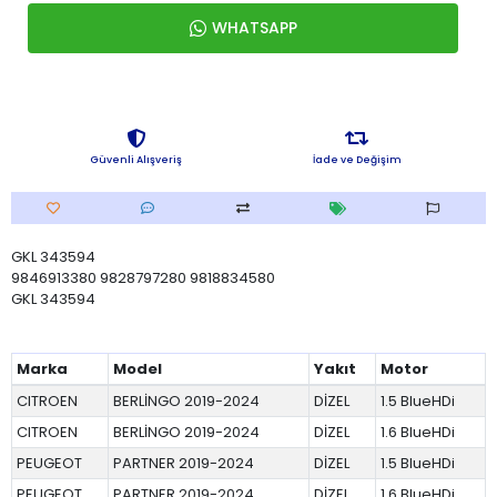
WHATSAPP
Güvenli Alışveriş
İade ve Değişim
GKL 343594
9846913380 9828797280 9818834580
GKL 343594
Marka
Model
Yakıt
Motor
CITROEN
BERLİNGO 2019-2024
DİZEL
1.5 BlueHDi
CITROEN
BERLİNGO 2019-2024
DİZEL
1.6 BlueHDi
PEUGEOT
PARTNER 2019-2024
DİZEL
1.5 BlueHDi
PEUGEOT
PARTNER 2019-2024
DİZEL
1.6 BlueHDi