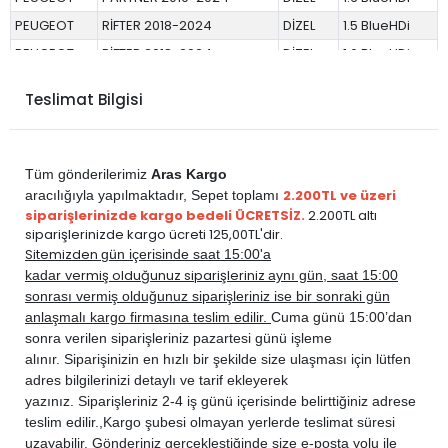
PEUGEOT
RİFTER 2018-2024
DİZEL
1.5 BlueHDi
PEUGEOT
RİFTER 2018-2024
DİZEL
1.6 BlueHDi
Teslimat Bilgisi
Tüm gönderilerimiz
Aras Kargo
2.200TL ve üzeri
aracılığıyla yapılmaktadır,
Sepet toplamı
siparişlerinizde kargo bedeli ÜCRETSİZ.
2.200TL altı
siparişlerinizde kargo ücreti 125,00TL'dir.
Sitemizden
gün içerisinde saat 15:00'a
vermiş olduğunuz siparişleriniz
kadar
aynı gün, saat 15:00
sonrası vermiş olduğunuz siparişleriniz ise bir sonraki gün
anlaşmalı kargo firmasına teslim edilir.
Cuma günü 15:00’dan
sonra verilen siparişleriniz pazartesi günü işleme
alınır. Siparişinizin en hızlı bir şekilde size ulaşması için lütfen
adres bilgilerinizi detaylı ve tarif ekleyerek
yazınız. Siparişleriniz 2-4 iş günü içerisinde belirttiğiniz adrese
teslim edilir.,
Kargo şubesi olmayan yerlerde teslimat süresi
uzayabilir. Gönderiniz gerçekleştiğinde size e-posta yolu ile